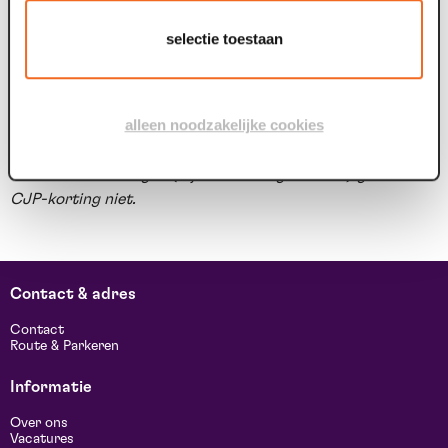
voorstelling? Super leuk! Ook dat kan, docenten en
begeleiders gaan dan gratis mee, voor leerlingen betaal je
selectie toestaan
het CJP tarief*. Neem contact op via pr@maaspoort.nl
om je reservering al eerder door te geven.
alleen noodzakelijke cookies
* Bij de voorstellingen in het genre Uit de regio, Educatie
en Events, voorstellingen op externe locaties en
enkele
andere voorstellingen
(bij voorstelling vermeld)
geldt de
CJP-korting niet.
Contact & adres
Contact
Route & Parkeren
Informatie
Over ons
Vacatures