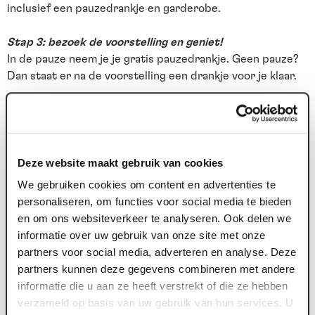
inclusief een pauzedrankje en garderobe.
Stap 3: bezoek de voorstelling en geniet!
In de pauze neem je je gratis pauzedrankje. Geen pauze?
Dan staat er na de voorstelling een drankje voor je klaar.
Houd rekening met deze voorwaarden:
- Beschikbaar voor iedereen tot 30 jaar.
- Alléén beschikbaar bij de voorstelling waar de
jongerenprijs wordt aangeboden,
check hier het
Deze website maakt gebruik van cookies
overzicht
.
We gebruiken cookies om content en advertenties te
- Bij binnenkomst vragen we om je toegangsticket en een
personaliseren, om functies voor social media te bieden
geldig identiteitsbewijs.
en om ons websiteverkeer te analyseren. Ook delen we
- 1 ticket is geldig voor 1 persoon.
informatie over uw gebruik van onze site met onze
partners voor social media, adverteren en analyse. Deze
partners kunnen deze gegevens combineren met andere
informatie die u aan ze heeft verstrekt of die ze hebben
verzameld op basis van uw gebruik van hun services. U