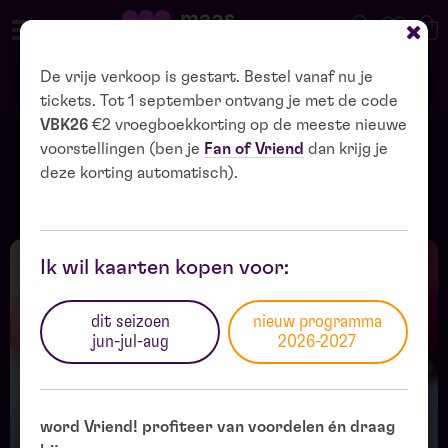
De vrije verkoop is gestart. Bestel vanaf nu je
tickets. Tot 1 september ontvang je met de code
VBK26
€2 vroegboekkorting op de meeste nieuwe
voorstellingen (ben je
Fan of Vriend
dan krijg je
alle kinderen gratis naar theater
deze korting automatisch).
kies je bedrag en help mee
Maaspoort
Ik wil kaarten kopen voor:
korting met code VBK26
dit seizoen
nieuw programma
jun-jul-aug
2026-2027
word Vriend! profiteer van voordelen én draag