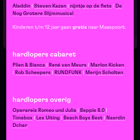
Begin bij SIN
Aladdin
|
Steven Kazan
|
nijntje op de fiets
|
De
Nog Grotere Slijmmusical
Maak je bezoek
Kinderen t/m 12 jaar gaan
gratis
naar Maaspoort.
compleet!
hardlopers cabaret
Plien & Bianca
|
René van Meurs
|
Marlon Kicken
|
Rob Scheepers
|
RUNDFUNK
|
Merijn Scholten
hardlopers overig
Operareis Romeo und Julia
|
Beppie 8.0
|
Timebox
|
Lex Uiting
|
Beach Boys Best
|
Nasrdin
Dchar