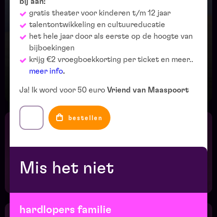
bij aan:
gratis theater voor kinderen t/m 12 jaar
talentontwikkeling en cultuureducatie
Nieuw programma bekend!
het hele jaar door als eerste op de hoogte van
bijboekingen
Bekijk nu het programma voor theaterseizoen 2026 | 2027
krijg €2 vroegboekkorting per ticket en meer..
meer info
.
meer informatie
Ja! Ik word voor 50 euro
Vriend van Maaspoort
bestellen
tip!
We Will Rock You
Mis het niet
meer informatie
hardlopers familie