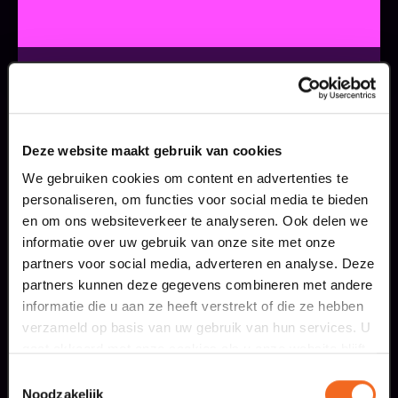
22 jul. 2026
Deze zomer: Maaspoort wordt
televisiestudio
LEES MEER
Van dinsdag 4 tot en met zaterdag 8 augustus
Deze website maakt gebruik van cookies
verandert BACKSTAGE in de set van
Ouwehoeren, de eerste televisieserie van
We gebruiken cookies om content en advertenties te
huisgezelschap Club Lam.
personaliseren, om functies voor social media te bieden
en om ons websiteverkeer te analyseren. Ook delen we
informatie over uw gebruik van onze site met onze
meer informatie
partners voor social media, adverteren en analyse. Deze
partners kunnen deze gegevens combineren met andere
informatie die u aan ze heeft verstrekt of die ze hebben
verzameld op basis van uw gebruik van hun services. U
gaat akkoord met onze cookies als u onze website blijft
gebruiken.
Toestemmingsselectie
Noodzakelijk