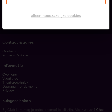
alleen noodzakelijke cookies
Contact & adres
Contact
Route & Parkeren
Informatie
Over ons
Vacatures
Theatertechniek
Duurzaam ondernemen
Privacy
huisgezelschap
Bij Club Lam mag je onbeschaamd jezelf zijn. Meer weten?
Check