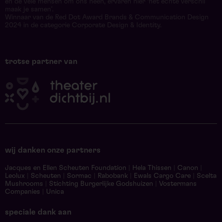
en de vele mensen om ons heen, ervaren hier ‘het echte verschil
maak je samen’.
Winnaar van de Red Dot Award Brands & Communication Design
2024 in de categorie Corporate Design & Identity.
trotse partner van
wij danken onze partners
Jacques en Ellen Scheuten Foundation
|
Hela Thissen
|
Canon
|
Leolux
|
Scheuten
|
Sormac
|
Rabobank
|
Ewals Cargo Care
|
Scelta
Mushrooms
|
Stichting Burgerlijke Godshuizen
|
Vostermans
Companies
|
Unica
speciale dank aan