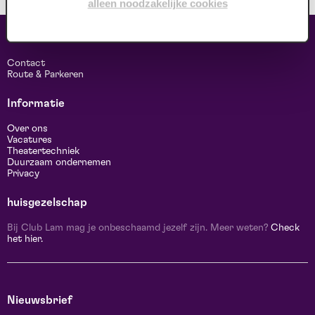
alleen noodzakelijke cookies
Contact & adres
d
Contact
Route & Parkeren
Informatie
Over ons
Vacatures
Theatertechniek
Duurzaam ondernemen
Privacy
huisgezelschap
Bij Club Lam mag je onbeschaamd jezelf zijn. Meer weten?
Check
het hier.
Nieuwsbrief