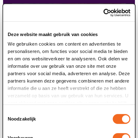
Deze website maakt gebruik van cookies
We gebruiken cookies om content en advertenties te
personaliseren, om functies voor social media te bieden
en om ons websiteverkeer te analyseren. Ook delen we
informatie over uw gebruik van onze site met onze
partners voor social media, adverteren en analyse. Deze
partners kunnen deze gegevens combineren met andere
informatie die u aan ze heeft verstrekt of die ze hebben
verzameld op basis van uw gebruik van hun services. U
gaat akkoord met onze cookies als u onze website blijft
gebruiken.
Toestemmingsselectie
Noodzakelijk
contact opnemen
Voorkeuren