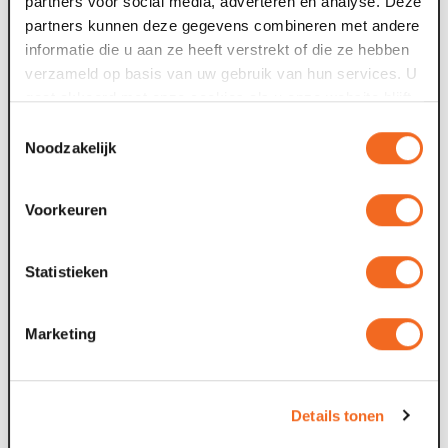
partners voor social media, adverteren en analyse. Deze
partners kunnen deze gegevens combineren met andere
informatie die u aan ze heeft verstrekt of die ze hebben
verzameld op basis van uw gebruik van hun services. U
gaat akkoord met onze cookies als u onze website blijft
gebruiken.
Toestemmingsselectie
Noodzakelijk
Voorkeuren
Statistieken
Marketing
Reviews
Details tonen