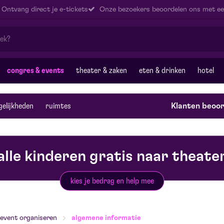
Ontvang direct je e-tickets
Onze bezoekers beoordelen ons met ee
congres & events
theater & zaken
eten & drinken
hotel
elijkheden
ruimtes
Klanten beoor
alle kinderen gratis naar theate
kies je bedrag en help mee
event organiseren
algemene informatie