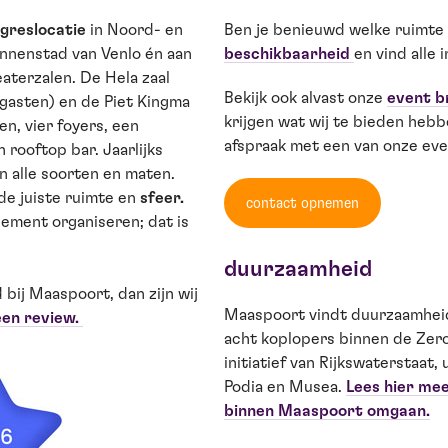
greslocatie
in Noord- en
Ben je benieuwd welke ruimte
innenstad van Venlo én aan
beschikbaarheid
en vind alle 
aterzalen. De Hela zaal
Bekijk ook alvast onze
event b
 gasten) en de Piet Kingma
krijgen wat wij te bieden hebb
en, vier foyers, een
afspraak met een van onze e
rooftop bar. Jaarlijks
 alle soorten en maten.
 de juiste ruimte en
sfeer
.
contact opnemen
ement organiseren; dat is
duurzaamheid
bij Maaspoort, dan zijn wij
Maaspoort vindt duurzaamheid 
 een review.
acht koplopers binnen de Zero
initiatief van Rijkswaterstaat
Podia en Musea.
Lees hier me
binnen Maaspoort omgaan.