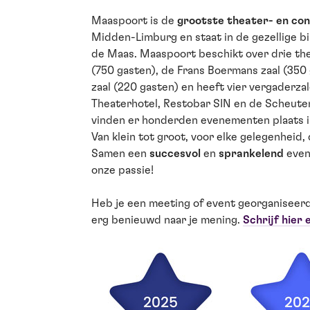
Maaspoort is de
grootste theater- en con
Midden-Limburg en staat in de gezellige b
de Maas. Maaspoort beschikt over drie the
(750 gasten), de Frans Boermans zaal (350
zaal (220 gasten) en heeft vier vergaderzal
Theaterhotel, Restobar SIN en de Scheuten 
vinden er honderden evenementen plaats in
Van klein tot groot, voor elke gelegenheid,
Samen een
succesvol
en
sprankelend
even
onze passie!
Heb je een meeting of event georganiseerd 
erg benieuwd naar je mening.
Schrijf hier