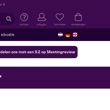
n 9
contact
inloggen
favorieten
winkelwagen
educatie
delen ons met een 9.2 op Meetingreview
r