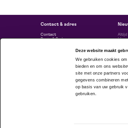
Contact & adres
Nieu
Contact
Altij
Route & Parkeren
Maasp
voor 
Deze website maakt gebr
Informatie
We gebruiken cookies om c
Over ons
bieden en om ons websitev
Vacatures
Theatertechniek
site met onze partners vo
Duurzaam ondernemen
volg
gegevens combineren met a
Privacy
op basis van uw gebruik v
huisgezelschap
gebruiken.
Bij Club Lam mag je onbeschaamd
jezelf zijn. Meer weten?
Check het hier.