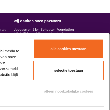
wij danken onze partners
n we
Jacques en Ellen Scheuten Foundation
|
Hela Thissen
|
Canon
|
Leolux
|
ten,
Scheuten
|
Sormac
|
Rabobank
|
Ewals
vele
Cargo Care
|
Scelta Mushrooms
|
 ‘het
Stichting Burgerlijke Godshuizen
|
alle cookies toestaan
Vostermans Companies
|
Unica
al media te
rands
 van onze
 de
tity.
eze
 verzameld
selectie toestaan
site blijft
speciale dank aan
alleen noodzakelijke cookies