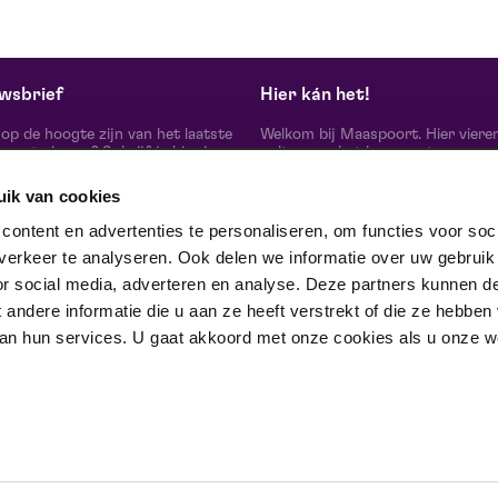
wsbrief
Hier kán het!
d op de hoogte zijn van het laatste
Welkom bij Maaspoort. Hier viere
oort nieuws? Schrijf je hier in
cultuur en het leven met een
onze nieuwsbrief.
onvervalst joie de vivre. Onze gas
artiesten, makers, partners en de 
uik van cookies
mensen om ons heen, ervaren hier
echte verschil maak je samen’.
schrijf je in
ontent en advertenties te personaliseren, om functies voor soci
Winnaar van de Red Dot Award B
erkeer te analyseren. Ook delen we informatie over uw gebruik
& Communication Design 2024 in
categorie Corporate Design & Iden
or social media, adverteren en analyse. Deze partners kunnen d
 ons op
ndere informatie die u aan ze heeft verstrekt of die ze hebben
an hun services. U gaat akkoord met onze cookies als u onze web
trotse partner van