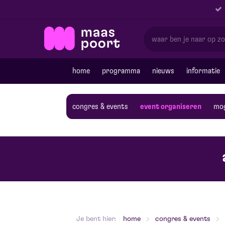
home
programma
nieuws
informatie
congres & events
event organiseren
mog
Je bent hier:
home
congres & events