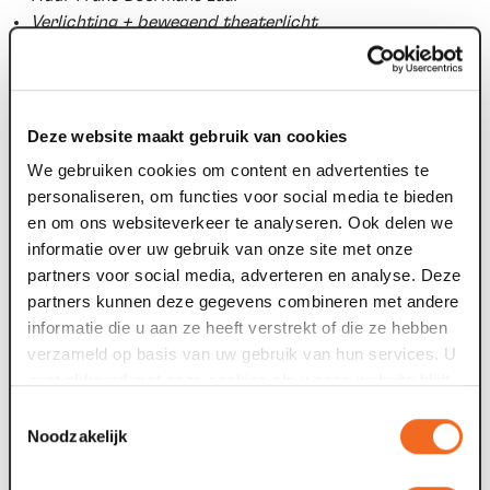
Verlichting + bewegend theaterlicht
Podium van 8x5 meter
Richtmicrofoons voor versterking van zang en spraak
Generale repetitie van maximaal 2 uur
Uitvoering maximaal 2 uur
Deze website maakt gebruik van cookies
Neerzetten en uitlichten decor (staand, zelf aan te
We gebruiken cookies om content en advertenties te
leveren)
personaliseren, om functies voor social media te bieden
Alle genoemde prijzen zijn excl. BTW
en om ons websiteverkeer te analyseren. Ook delen we
informatie over uw gebruik van onze site met onze
partners voor social media, adverteren en analyse. Deze
optioneel bij te boeken
partners kunnen deze gegevens combineren met andere
informatie die u aan ze heeft verstrekt of die ze hebben
Livestream vanuit 1 vaste camera | € 312,50
verzameld op basis van uw gebruik van hun services. U
Incl. 100 unieke IP adressen en het ontvangen van de
gaat akkoord met onze cookies als u onze website blijft
beelden achteraf op USB.
gebruiken.
Toestemmingsselectie
Opname vanuit 1 vaste camera | € 100
Noodzakelijk
Je ontvangt de beelden na afloop op USB.
Projectiedoek | € 50