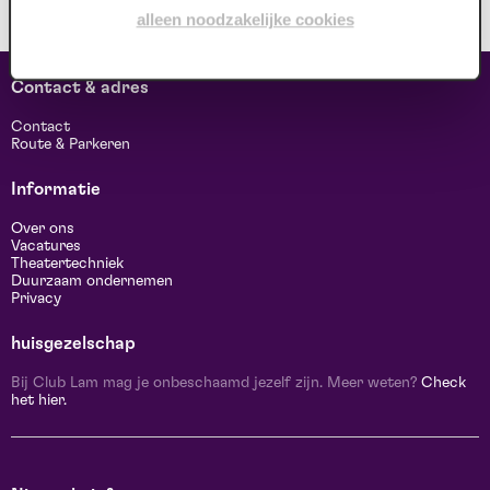
alleen noodzakelijke cookies
Contact & adres
Contact
Route & Parkeren
Informatie
Over ons
Vacatures
Theatertechniek
Duurzaam ondernemen
Privacy
huisgezelschap
Bij Club Lam mag je onbeschaamd jezelf zijn. Meer weten?
Check
het hier.