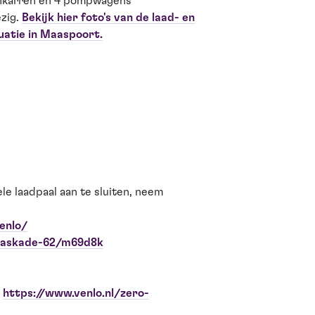
nkarren en 4 pompwagens
zig.
Bekijk hier foto's van de laad- en
tuatie in Maaspoort.
le laadpaal aan te sluiten, neem
enlo/
maaskade-62/m69d8k
:
https://www.venlo.nl/zero-