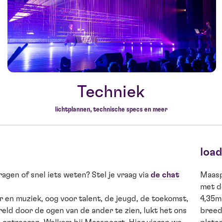
Techniek
lichtplannen, technische specs en meer
load
ragen of snel iets weten? Stel je vraag via
de chat
Maasp
met d
 en muziek, oog voor talent, de jeugd, de toekomst,
4,35m 
reld door de ogen van de ander te zien, lukt het ons
breed.