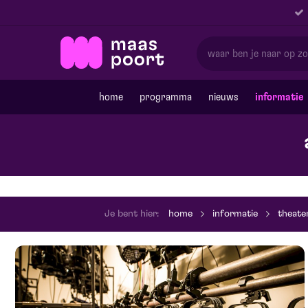
home
programma
nieuws
informatie
Je bent hier:
home
informatie
theate