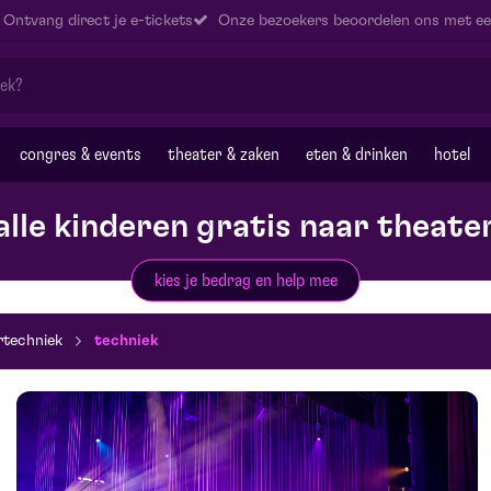
Ontvang direct je e-tickets
Onze bezoekers beoordelen ons met ee
congres & events
theater & zaken
eten & drinken
hotel
alle kinderen gratis naar theate
kies je bedrag en help mee
rtechniek
techniek