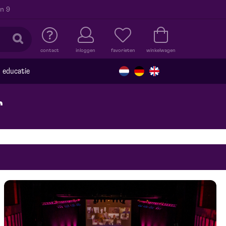
n 9
contact
inloggen
favorieten
winkelwagen
educatie
r