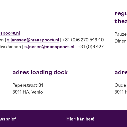
regu
the
spoort.nl
Pauze
en |
t.janssen@maaspoort.nl
| +31 (0)6 270 549 40
Diner
dra Jansen |
a.jansen@maaspoort.nl
| +31 (0)6 427
adres loading dock
adr
Peperstraat 31
Oude 
5911 HA, Venlo
5911 
wsbrief
Hier kán het!