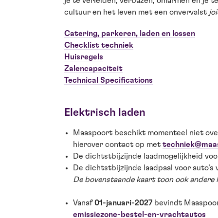
je te verleiden, verbazen, omarmen en je t
cultuur en het leven met een onvervalst
jo
Catering, parkeren, laden en lossen
Checklist techniek
Huisregels
Zalencapaciteit
Technical Specifications
Elektrisch laden
Maaspoort beschikt momenteel niet over e
hierover contact op met
techniek@maas
De dichtstbijzijnde laadmogelijkheid voo
De dichtstbijzijnde laadpaal voor auto’s v
De bovenstaande kaart toon ook andere l
Vanaf
01-januari-2027
bevindt Maaspoort
emissiezone-bestel-en-vrachtautos