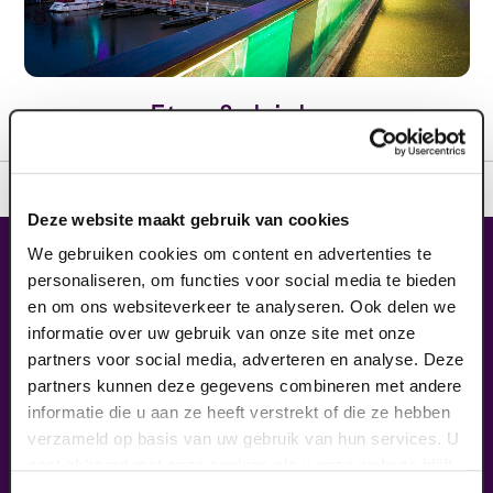
Eten & drinken
Deze website maakt gebruik van cookies
Contact & adres
We gebruiken cookies om content en advertenties te
personaliseren, om functies voor social media te bieden
Contact
en om ons websiteverkeer te analyseren. Ook delen we
Route & Parkeren
informatie over uw gebruik van onze site met onze
Informatie
partners voor social media, adverteren en analyse. Deze
partners kunnen deze gegevens combineren met andere
Over ons
informatie die u aan ze heeft verstrekt of die ze hebben
Vacatures
Theatertechniek
verzameld op basis van uw gebruik van hun services. U
Duurzaam ondernemen
gaat akkoord met onze cookies als u onze website blijft
Privacy
gebruiken.