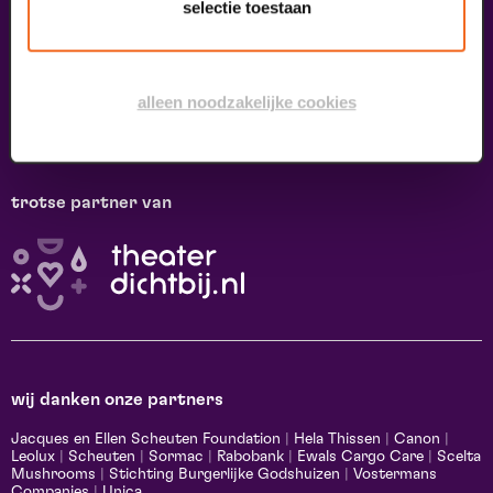
selectie toestaan
Welkom bij Maaspoort. Hier vieren we cultuur en het leven met een
onvervalst joie de vivre. Onze gasten, artiesten, makers, partners
en de vele mensen om ons heen, ervaren hier ‘het echte verschil
maak je samen’.
alleen noodzakelijke cookies
Winnaar van de Red Dot Award Brands & Communication Design
2024 in de categorie Corporate Design & Identity.
trotse partner van
wij danken onze partners
Jacques en Ellen Scheuten Foundation
|
Hela Thissen
|
Canon
|
Leolux
|
Scheuten
|
Sormac
|
Rabobank
|
Ewals Cargo Care
|
Scelta
Mushrooms
|
Stichting Burgerlijke Godshuizen
|
Vostermans
Companies
|
Unica