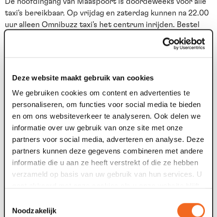
De hoofdingang van Maaspoort is doordeweeks voor alle
taxi's bereikbaar. Op vrijdag en zaterdag kunnen na 22.00
uur alleen Omnibuzz taxi's het centrum inrijden. Bestel
hier jouw taxi:
Taxi van bommel
Omnibuzz
Meer informatie over het halen en brengen van
Deze website maakt gebruik van cookies
mindervalide bezoekers lees je hier.
We gebruiken cookies om content en advertenties te
busvervoer
personaliseren, om functies voor social media te bieden
en om ons websiteverkeer te analyseren. Ook delen we
Gasten kunnen uitstappen ter hoogte van de Sint
informatie over uw gebruik van onze site met onze
Urbanusweg / Wilhelminapark. Dit is ongeveer 5 minuten
partners voor social media, adverteren en analyse. Deze
lopen naar het theater, rechtdoor langs de Maas richting
partners kunnen deze gegevens combineren met andere
centrum. Ter hoogte van de fietsbrug gaan gasten linksaf
informatie die u aan ze heeft verstrekt of die ze hebben
om naar de hoofdingang van Maaspoort te gaan. Bij de
verzameld op basis van uw gebruik van hun services. U
Sint Urbanusweg zijn parkeerplaatsen voor bussen. Deze
gaat akkoord met onze cookies als u onze website blijft
openbare parkeerplaatsen kunnen wij niet reserveren.
gebruiken.
Toestemmingsselectie
Noodzakelijk