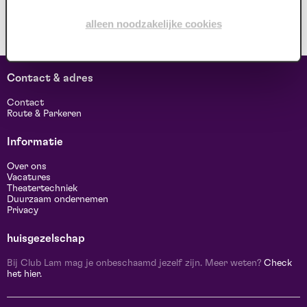
kan van tijd tot tijd wijzigen.
alleen noodzakelijke cookies
Contact & adres
Contact
Route & Parkeren
Informatie
Over ons
Vacatures
Theatertechniek
Duurzaam ondernemen
Privacy
huisgezelschap
Bij Club Lam mag je onbeschaamd jezelf zijn. Meer weten?
Check
het hier.