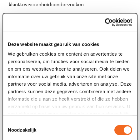
klanttevredenheidsonderzoeken
Uw persoonsgegevens worden
niet
verkocht en worden
niet
doorgegeven aan andere partijen dan aan de
organisator van het evenement, de voorstelling of het
concert dat u bezoekt. Indien u bezwaar heeft tegen het
Deze website maakt gebruik van cookies
gebruik van uw gegevens ten behoeve van marketing
We gebruiken cookies om content en advertenties te
activiteiten van Maaspoort Theater & Events en/of haar
personaliseren, om functies voor social media te bieden
culturele partners, dan kunt u zich daarvoor te allen tijde
en om ons websiteverkeer te analyseren. Ook delen we
afmelden door gebruik te maken van de afmeldlink in het
informatie over uw gebruik van onze site met onze
e-mail bericht of Maaspoort hiervan op de hoogte te
partners voor social media, adverteren en analyse. Deze
stellen via privacy@maaspoort.nl.
partners kunnen deze gegevens combineren met andere
informatie die u aan ze heeft verstrekt of die ze hebben
beveiliging
verzameld op basis van uw gebruik van hun services. U
Maaspoort heeft zorgvuldige en passende maatregelen
gaat akkoord met onze cookies als u onze website blijft
genomen om de systemen te beveiligen. Dit om te
gebruiken.
voorkomen dat onbevoegden toegang krijgen tot de
Toestemmingsselectie
Noodzakelijk
persoonlijke informatie of dat de persoonlijke informatie
verloren gaat.