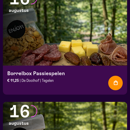
augustus
Borrelbox Passiespelen
€ 11,25
| De Doolhof | Tegelen
16
augustus