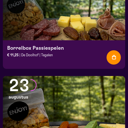
Borrelbox Passiespelen
€ 11,25
| De Doolhof | Tegelen
23
augustus