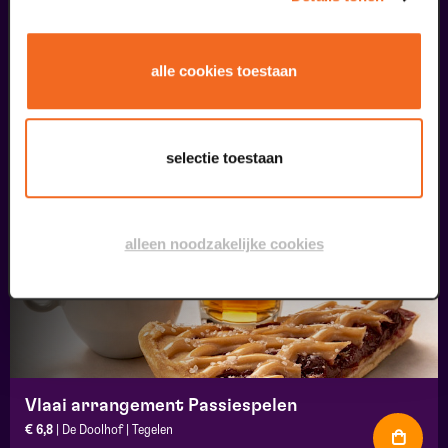
Borrelbox vega Passiespelen
€ 11,25
| De Doolhof | Tegelen
alle cookies toestaan
23
selectie toestaan
augustus
alleen noodzakelijke cookies
Vlaai arrangement Passiespelen
€ 6,8
| De Doolhof | Tegelen