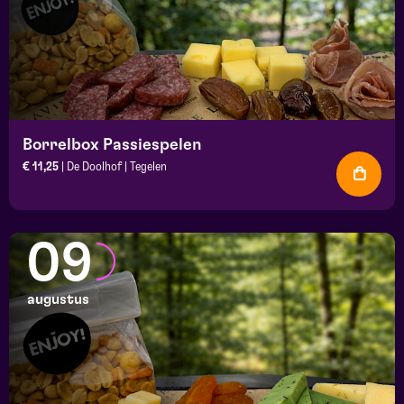
Borrelbox Passiespelen
€ 11,25
| De Doolhof | Tegelen
09
augustus