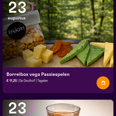
23
augustus
Borrelbox vega Passiespelen
€ 11,25
| De Doolhof | Tegelen
23