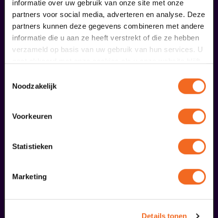
informatie over uw gebruik van onze site met onze
partners voor social media, adverteren en analyse. Deze
partners kunnen deze gegevens combineren met andere
Borrelbox Passiespelen
informatie die u aan ze heeft verstrekt of die ze hebben
verzameld op basis van uw gebruik van hun services. U
€ 11,25
| De Doolhof | Tegelen
gaat akkoord met onze cookies als u onze website blijft
gebruiken.
Toestemmingsselectie
Noodzakelijk
16
Voorkeuren
augustus
Statistieken
Marketing
Details tonen