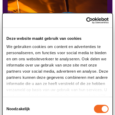
Deze website maakt gebruik van cookies
We gebruiken cookies om content en advertenties te
personaliseren, om functies voor social media te bieden
en om ons websiteverkeer te analyseren. Ook delen we
informatie over uw gebruik van onze site met onze
partners voor social media, adverteren en analyse. Deze
partners kunnen deze gegevens combineren met andere
informatie die u aan ze heeft verstrekt of die ze hebben
verzameld op basis van uw gebruik van hun services. U
gaat akkoord met onze cookies als u onze website blijft
gebruiken.
Toestemmingsselectie
contact opnemen
Noodzakelijk