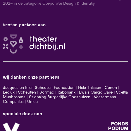
2024 in de categorie Corporate Design & Identity.
trotse partner van
wij danken onze partners
Jacques en Ellen Scheuten Foundation
|
Hela Thissen
|
Canon
|
Leolux
|
Scheuten
|
Sormac
|
Rabobank
|
Ewals Cargo Care
|
Scelta
Mushrooms
|
Stichting Burgerlijke Godshuizen
|
Vostermans
Companies
|
Unica
speciale dank aan