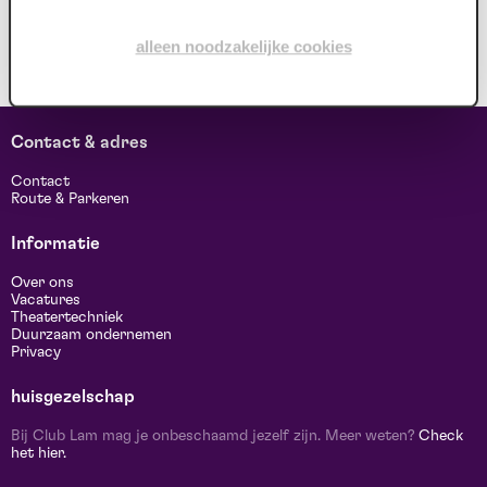
alleen noodzakelijke cookies
Contact & adres
Contact
Route & Parkeren
Informatie
Over ons
Vacatures
Theatertechniek
Duurzaam ondernemen
Privacy
huisgezelschap
Bij Club Lam mag je onbeschaamd jezelf zijn. Meer weten?
Check
het hier.