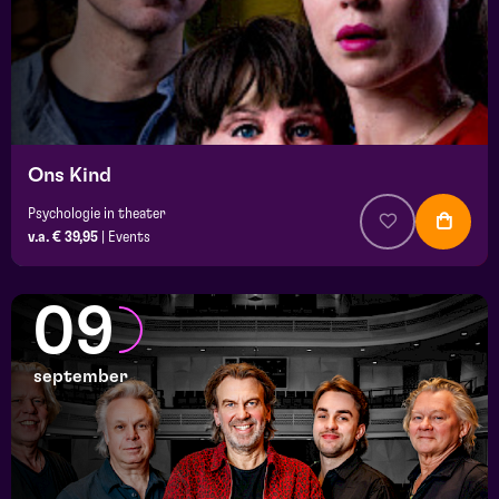
Ons Kind
Psychologie in theater
v.a. € 39,95
|
Events
09
september