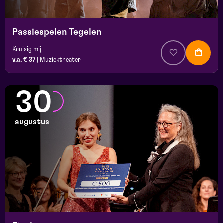
Passiespelen Tegelen
Kruisig mij
v.a. € 37
|
Muziektheater
30
augustus