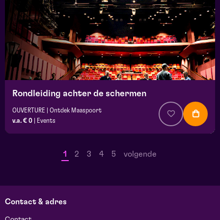
Rondleiding achter de schermen
OUVERTURE | Ontdek Maaspoort
v.a. € 0
|
Events
1
2
3
4
5
volgende
Contact & adres
Contact