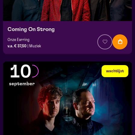
Coming On Strong
Onze Earring
v.a. € 37,50
|
Muziek
10
wachtlijst
september