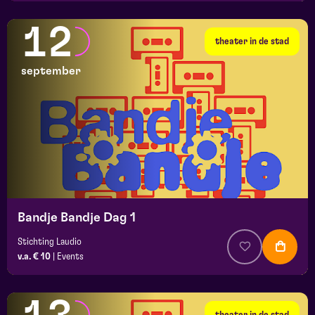
12
theater in de stad
september
Bandje Bandje Dag 1
Stichting Laudio
v.a. € 10
|
Events
theater in de stad