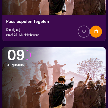
Passiespelen Tegelen
Kruisig mij
v.a. € 37
|
Muziektheater
09
augustus