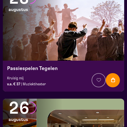
augustus
Passiespelen Tegelen
Kruisig mij
v.a. € 37
|
Muziektheater
26
augustus