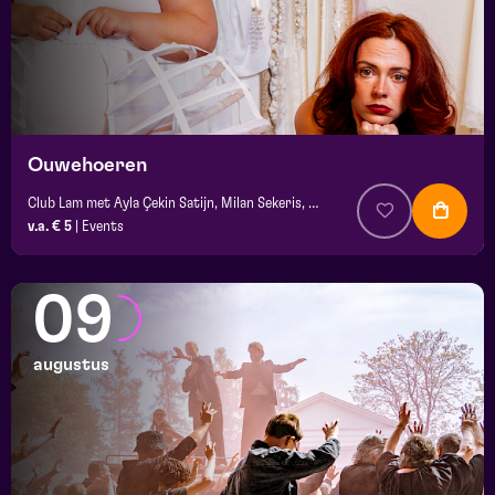
Ouwehoeren
Club Lam met Ayla Çekin Satijn, Milan Sekeris, Dic van Duin, Jean-Baptiste Rey e.a.
v.a. € 5
|
Events
09
augustus