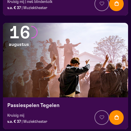
Kruisig mij | met blindentolk
v.a. € 37
|
Muziektheater
16
augustus
Passiespelen Tegelen
Kruisig mij
v.a. € 37
|
Muziektheater