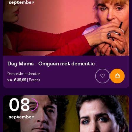
september
Dag Mama - Omgaan met dementie
Dementie in theater
v.a. € 35,95
|
Events
08
september