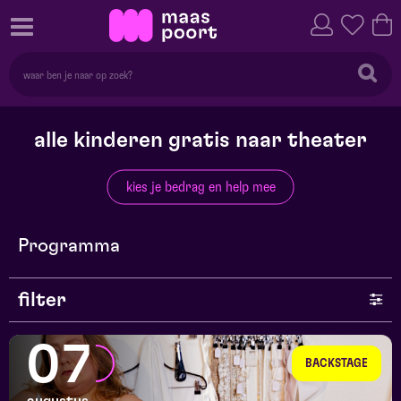
alle kinderen gratis naar theater
kies je bedrag en help mee
Programma
filter
genre
07
BACKSTAGE
series en selecties