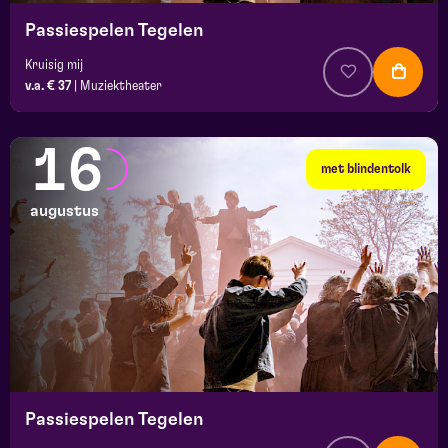
Passiespelen Tegelen
Kruisig mij
v.a. € 37
|
Muziektheater
16
met blindentolk
augustus
Passiespelen Tegelen