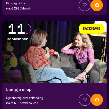
Dinsdagmiddag
v.a. € 29
|
Cabaret
11
BACKSTAGE
september
Lampje erop
Openhartig over zelfdoding
v.a. € 5
|
Theatercollege