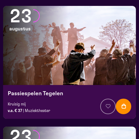
23
augustus
Passiespelen Tegelen
Kruisig mij
v.a. € 37
|
Muziektheater
23