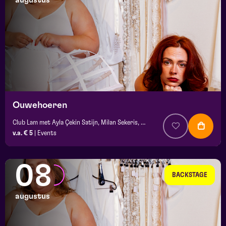
augustus
maand
prijs
locatie
Ouwehoeren
Club Lam met Ayla Çekin Satijn, Milan Sekeris, e.a.
v.a. € 5
|
Events
08
BACKSTAGE
augustus