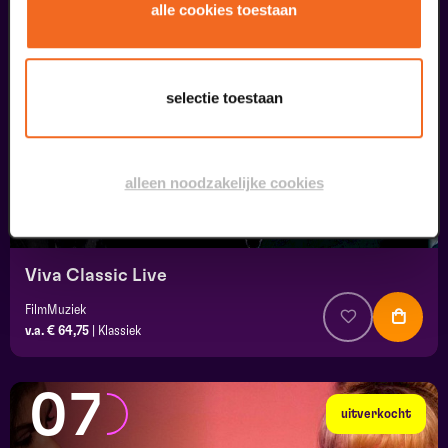
05
alle cookies toestaan
september
selectie toestaan
alleen noodzakelijke cookies
Viva Classic Live
FilmMuziek
v.a. € 64,75
|
Klassiek
07
uitverkocht