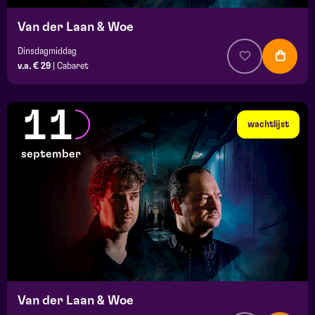
Van der Laan & Woe
Dinsdagmiddag
v.a. € 29
|
Cabaret
11
wachtlijst
september
Van der Laan & Woe