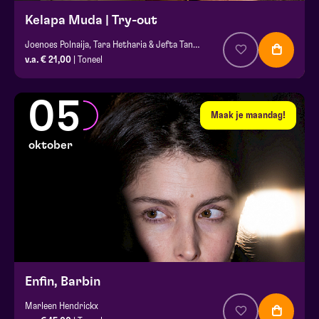
Kelapa Muda | Try-out
Joenoes Polnaija, Tara Hetharia & Jefta Tanate
v.a. € 21,00
| Toneel
05
Maak je maandag!
oktober
Enfin, Barbin
Marleen Hendrickx