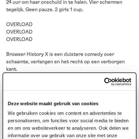
24 uur om haar onschuld in te halen. Vier schermen
tegelijk. Geen pauze. 2 girls 1 cup.
OVERLOAD
OVERLOAD
OVERLOAD
Browser History X is een duistere comedy over
schaamte, verlangen en het recht op een verborgen
kant.
Want willen we echt alles van elkaar weten? Of zijn het
juist de geheimen die ons bij elkaar houden?
Na het lovend ontvangen VREDE is dit het tweede deel
Deze website maakt gebruik van cookies
van de Millennialreeks van Hulst & Tarenskeen -
We gebruiken cookies om content en advertenties te
over de generatie die het internet zag ontstaan, het
personaliseren, om functies voor social media te bieden
normaliseerde en er nu keihard door wordt ingehaald.
en om ons websiteverkeer te analyseren. Ook delen we
informatie over uw gebruik van onze site met onze
Bij deze voorstelling is er een gratis voorprogramma om