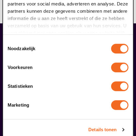
partners voor social media, adverteren en analyse. Deze
19:15 uur. Wel even gratis tickets bestellen graag. Dan
partners kunnen deze gegevens combineren met andere
weten we dat je er bij bent!
informatie die u aan ze heeft verstrekt of die ze hebben
verzameld op basis van uw gebruik van hun services. U
gaat akkoord met onze cookies als u onze website blijft
maak jouw bezoek compleet
gebruiken.
Toestemmingsselectie
Noodzakelijk
Voorkeuren
Statistieken
Marketing
Details tonen