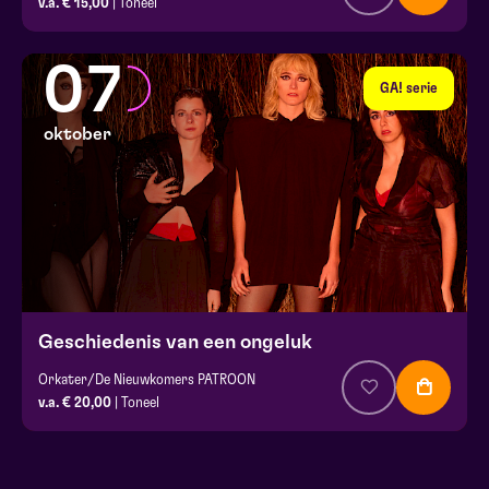
v.a. € 15,00
| Toneel
07
GA! serie
oktober
Geschiedenis van een ongeluk
Orkater/De Nieuwkomers PATROON
v.a. € 20,00
| Toneel