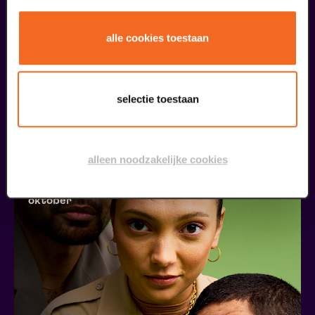
Begin bij SIN
alle cookies toestaan
€ 39,50
meer informatie
selectie toestaan
liefhebbers bestelden ook...
01
alleen noodzakelijke cookies
75 jaar Molukkers in NL
oktober