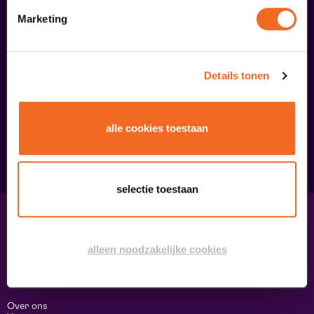
Marketing
Begin bij SIN
Details tonen
€ 39,50
alle cookies toestaan
meer informatie
selectie toestaan
Contact & adres
Contact
alleen noodzakelijke cookies
Route & Parkeren
Informatie
Over ons