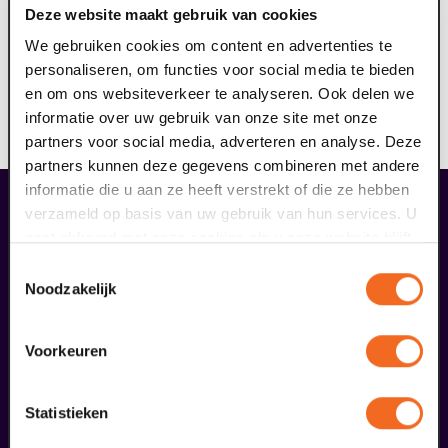
Deze website maakt gebruik van cookies
Goed voorbereid naar een voorstelling gaan biedt vaak
meer kijk- en luisterplezier. Bij deze voorstelling wordt
We gebruiken cookies om content en advertenties te
een voorprogramma verzorgd door een deskundige.
personaliseren, om functies voor social media te bieden
Het voorprogramma is gratis te bezoeken, reserveren
en om ons websiteverkeer te analyseren. Ook delen we
is wel noodzakelijk. Een consumptie is niet inbegrepen.
informatie over uw gebruik van onze site met onze
Wij wensen je veel kijk- en luisterplezier!
partners voor social media, adverteren en analyse. Deze
partners kunnen deze gegevens combineren met andere
informatie die u aan ze heeft verstrekt of die ze hebben
verzameld op basis van uw gebruik van hun services. U
overige arrangementen
gaat akkoord met onze cookies als u onze website blijft
gebruiken.
Toestemmingsselectie
Noodzakelijk
Voorkeuren
Statistieken