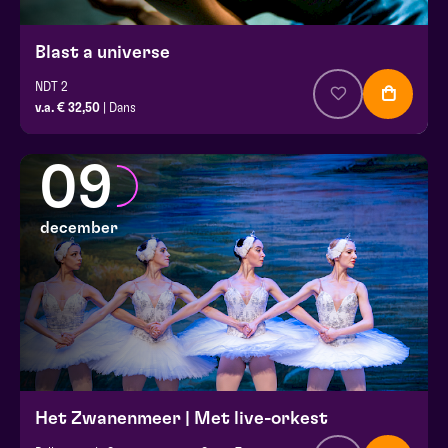
Blast a universe
NDT 2
v.a. € 32,50
| Dans
09
december
Het Zwanenmeer | Met live-orkest