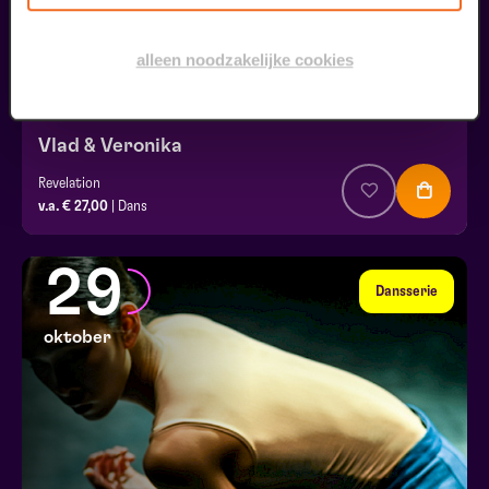
alleen noodzakelijke cookies
Vlad & Veronika
Revelation
v.a. € 27,00
| Dans
29
Dansserie
oktober