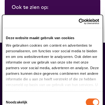
Ook te zien op:
zaterdag 25 september 2027
-
20.15 uur
vanaf: € 44,50
Deze website maakt gebruik van cookies
We gebruiken cookies om content en advertenties te
personaliseren, om functies voor social media te bieden
maak jouw bezoek compleet
en om ons websiteverkeer te analyseren. Ook delen we
informatie over uw gebruik van onze site met onze
partners voor social media, adverteren en analyse. Deze
partners kunnen deze gegevens combineren met andere
informatie die u aan ze heeft verstrekt of die ze hebben
verzameld op basis van uw gebruik van hun services. U
gaat akkoord met onze cookies als u onze website blijft
gebruiken.
Toestemmingsselectie
Noodzakelijk