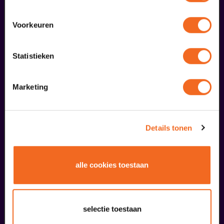
Voorkeuren
Statistieken
Begin bij SIN
€ 39,50
Marketing
meer informatie
Details tonen
liefhebbers bestelden ook...
08
alle cookies toestaan
Holland's Got Talent
oktober
selectie toestaan