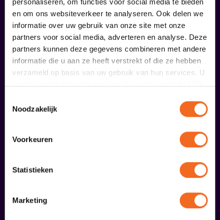
personaliseren, om functies voor social media te bieden
en om ons websiteverkeer te analyseren. Ook delen we
informatie over uw gebruik van onze site met onze
partners voor social media, adverteren en analyse. Deze
partners kunnen deze gegevens combineren met andere
informatie die u aan ze heeft verstrekt of die ze hebben
Ringleiding
verzameld op basis van uw gebruik van hun services. U
gaat akkoord met onze cookies als u onze website blijft
€ 0,00
gebruiken.
Toestemmingsselectie
Noodzakelijk
meer informatie
Voorkeuren
liefhebbers bestelden ook...
Statistieken
18
Marketing
september