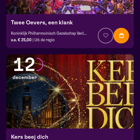
Twee Oevers, een klank
Koninklijk Philharmoinisch Gezelschap Venlo en harmonie st. Caecilia Blerick
v.a. € 25,00
| Uit de regio
12
december
Kers beej dich