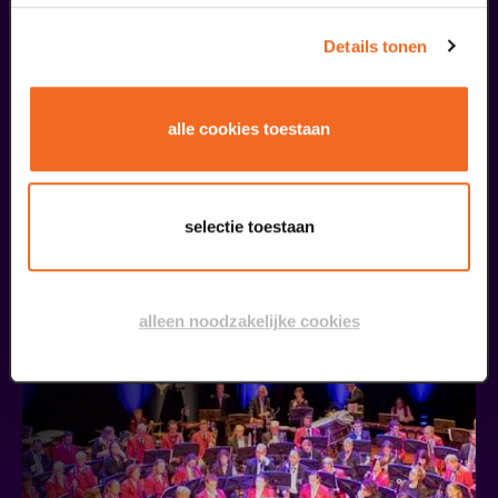
Details tonen
alle cookies toestaan
D'n tied van Toeën
Venlose Revue
selectie toestaan
v.a. € 28,50
| Uit de regio
25
alleen noodzakelijke cookies
oktober