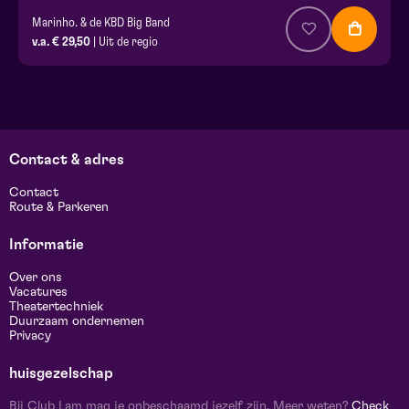
Marinho. & de KBD Big Band
v.a. € 29,50
| Uit de regio
Contact & adres
Contact
Route & Parkeren
Informatie
Over ons
Vacatures
Theatertechniek
Duurzaam ondernemen
Privacy
huisgezelschap
Bij Club Lam mag je onbeschaamd jezelf zijn. Meer weten?
Check