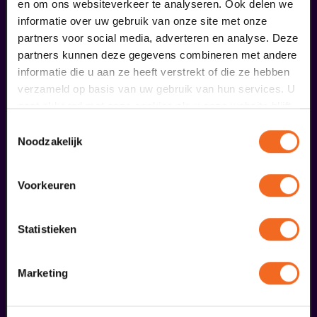
en om ons websiteverkeer te analyseren. Ook delen we
informatie over uw gebruik van onze site met onze
partners voor social media, adverteren en analyse. Deze
partners kunnen deze gegevens combineren met andere
Begin bij SIN
informatie die u aan ze heeft verstrekt of die ze hebben
verzameld op basis van uw gebruik van hun services. U
€ 39,50
gaat akkoord met onze cookies als u onze website blijft
gebruiken.
Toestemmingsselectie
meer informatie
Noodzakelijk
Voorkeuren
liefhebbers bestelden ook...
02
Statistieken
uitverkocht
oktober
Marketing