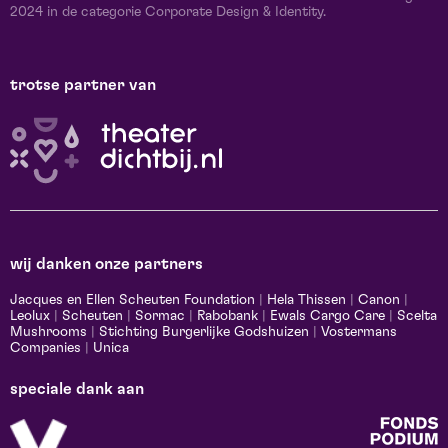
2024 in de categorie Corporate Design & Identity.
trotse partner van
wij danken onze partners
Jacques en Ellen Scheuten Foundation
|
Hela Thissen
|
Canon
|
Leolux
|
Scheuten
|
Sormac
|
Rabobank
|
Ewals Cargo Care
|
Scelta
Mushrooms
|
Stichting Burgerlijke Godshuizen
|
Vostermans
Companies
|
Unica
speciale dank aan