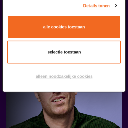
Details tonen
alle cookies toestaan
Claudia de Breij
Oudejaarsconference 2026 | Try-out
v.a. € 22,50
| Cabaret
selectie toestaan
16
alleen noodzakelijke cookies
oktober