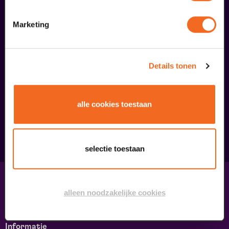
Marketing
Details tonen
Begin bij SIN
€ 39,50
alle cookies toestaan
meer informatie
selectie toestaan
Contact & adres
alleen noodzakelijke cookies
Contact
Route & Parkeren
Informatie