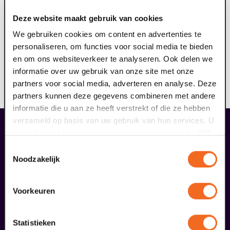
ringleidingsysteem aan (geschikt voor hoortoestellen
Deze website maakt gebruik van cookies
met T-stand). Het draagbare ringleidingsysteem dient
ervoor om geluid storingsvrij over te dragen aan jouw
We gebruiken cookies om content en advertenties te
hoortoestel. Hierdoor kun je nog meer genieten van de
personaliseren, om functies voor social media te bieden
voorstelling. Reserveer jouw gratis ringleiding hier, je
en om ons websiteverkeer te analyseren. Ook delen we
ontvangt hiervan een e-ticket. Op vertoon van dit
informatie over uw gebruik van onze site met onze
ticket kun je voorafgaand aan de voorstelling de
partners voor social media, adverteren en analyse. Deze
ringleiding afhalen bij de theaterkassa.
partners kunnen deze gegevens combineren met andere
informatie die u aan ze heeft verstrekt of die ze hebben
verzameld op basis van uw gebruik van hun services. U
gaat akkoord met onze cookies als u onze website blijft
overige arrangementen
gebruiken.
Toestemmingsselectie
Noodzakelijk
Voorkeuren
Statistieken