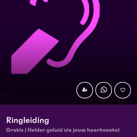
Ringleiding
Gratis | Helder geluid via jouw hoortoestel