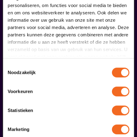
personaliseren, om functies voor social media te bieden
en om ons websiteverkeer te analyseren. Ook delen we
informatie over uw gebruik van onze site met onze
partners voor social media, adverteren en analyse. Deze
partners kunnen deze gegevens combineren met andere
informatie die u aan ze heeft verstrekt of die ze hebben
Begin bij SIN
verzameld op basis van uw gebruik van hun services. U
gaat akkoord met onze cookies als u onze website blijft
gebruiken.
€ 39,50
Toestemmingsselectie
Noodzakelijk
meer informatie
Voorkeuren
liefhebbers bestelden ook...
Statistieken
09
Marketing
september