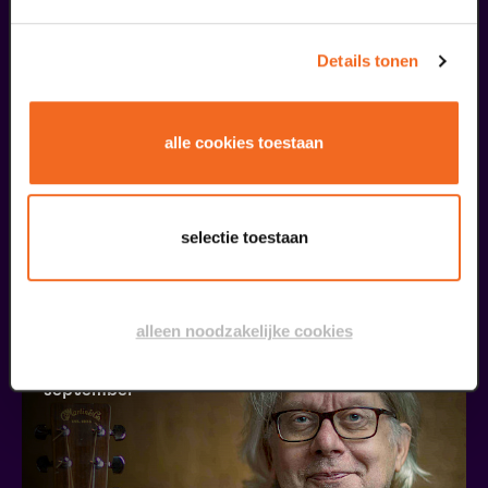
Details tonen
alle cookies toestaan
Coming On Strong
selectie toestaan
Onze Earring
v.a. € 37,50
| Muziek
20
alleen noodzakelijke cookies
september