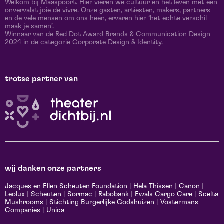
Welkom bij Maaspoort. Hier vieren we cultuur en het leven met een
onvervalst joie de vivre. Onze gasten, artiesten, makers, partners
en de vele mensen om ons heen, ervaren hier ‘het echte verschil
maak je samen’.
Winnaar van de Red Dot Award Brands & Communication Design
2024 in de categorie Corporate Design & Identity.
trotse partner van
wij danken onze partners
Jacques en Ellen Scheuten Foundation
|
Hela Thissen
|
Canon
|
Leolux
|
Scheuten
|
Sormac
|
Rabobank
|
Ewals Cargo Care
|
Scelta
Mushrooms
|
Stichting Burgerlijke Godshuizen
|
Vostermans
Companies
|
Unica