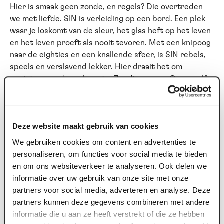
Hier is smaak geen zonde, en regels? Die overtreden
we met liefde. SIN is verleiding op een bord. Een plek
waar je loskomt van de sleur, het glas heft op het leven
en het leven proeft als nooit tevoren. Met een knipoog
naar de eighties en een knallende sfeer, is SIN rebels,
speels en verslavend lekker. Hier draait het om
genieten, zonder schaamte. Zondigen mag. Graag zelfs.
Begin bij SIN
Elke goede avond verdient een zondig begin. Voor de
Deze website maakt gebruik van cookies
show (of juist erna) schuif je bij SIN aan voor een tafel
We gebruiken cookies om content en advertenties te
vol gerechten om te delen. Een diner zonder
personaliseren, om functies voor social media te bieden
keuzestress dus. Spannend, verrassend en vooral veel
en om ons websiteverkeer te analyseren. Ook delen we
te lekker om voor jezelf te houden.
informatie over uw gebruik van onze site met onze
partners voor social media, adverteren en analyse. Deze
Geen brave driegangen, maar een parade van smaken
partners kunnen deze gegevens combineren met andere
waar je samen doorheen mag zondigen. Begin bij SIN is
informatie die u aan ze heeft verstrekt of die ze hebben
een mix van koude en warme gerechten om te delen.