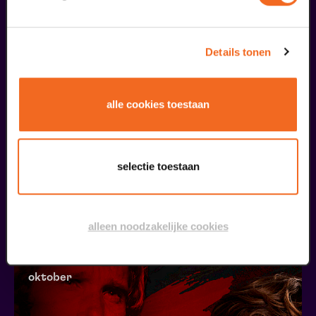
oktober
Details tonen
alle cookies toestaan
Piaf | Reprise
selectie toestaan
Met Suzan Seegers e.a.
v.a. € 39,50
| Musical
alleen noodzakelijke cookies
31
oktober