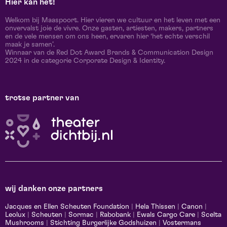
Hier kán het!
Welkom bij Maaspoort. Hier vieren we cultuur en het leven met een
onvervalst joie de vivre. Onze gasten, artiesten, makers, partners
en de vele mensen om ons heen, ervaren hier ‘het echte verschil
maak je samen’.
Winnaar van de Red Dot Award Brands & Communication Design
2024 in de categorie Corporate Design & Identity.
trotse partner van
wij danken onze partners
Jacques en Ellen Scheuten Foundation
|
Hela Thissen
|
Canon
|
Leolux
|
Scheuten
|
Sormac
|
Rabobank
|
Ewals Cargo Care
|
Scelta
Mushrooms
|
Stichting Burgerlijke Godshuizen
|
Vostermans