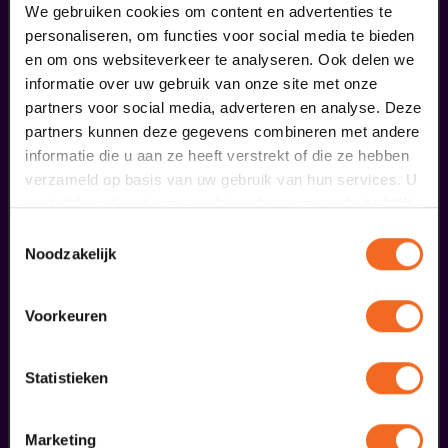
We gebruiken cookies om content en advertenties te
personaliseren, om functies voor social media te bieden
en om ons websiteverkeer te analyseren. Ook delen we
informatie over uw gebruik van onze site met onze
partners voor social media, adverteren en analyse. Deze
partners kunnen deze gegevens combineren met andere
informatie die u aan ze heeft verstrekt of die ze hebben
verzameld op basis van uw gebruik van hun services. U
Begin bij SIN
gaat akkoord met onze cookies als u onze website blijft
gebruiken.
Toestemmingsselectie
€ 39,50
Noodzakelijk
meer informatie
Voorkeuren
liefhebbers bestelden ook...
Statistieken
24
reprise
Marketing