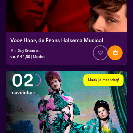
Voor Haar, de Frans Halsema Musical
Met Soy Kroon e.a.
v.a. € 44,50
| Musical
02
Maak je maandag!
november