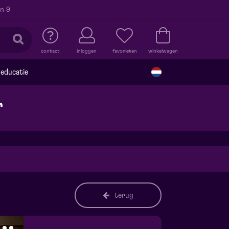
n 9
contact
inloggen
favorieten
winkelwagen
educatie
r
terug