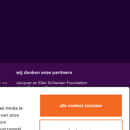
wij danken onze partners
n we
Jacques en Ellen Scheuten Foundation
|
Hela Thissen
|
Canon
|
Leolux
|
ten,
Scheuten
|
Sormac
|
Rabobank
|
Ewals
vele
Cargo Care
|
Scelta Mushrooms
|
 ‘het
Stichting Burgerlijke Godshuizen
|
alle cookies toestaan
Vostermans Companies
|
Unica
al media te
rands
 van onze
 de
tity.
eze
 verzameld