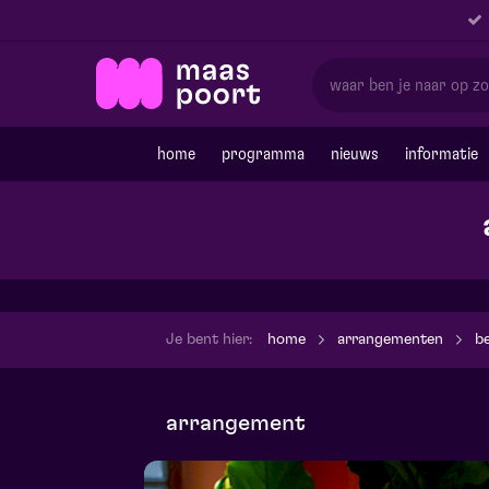
home
programma
nieuws
informatie
Je bent hier:
home
arrangementen
be
arrangement