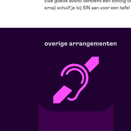
Elke goede avond verdient een zondig be
erna) schuif je bij SIN aan voor een tafe
overige arrangementen