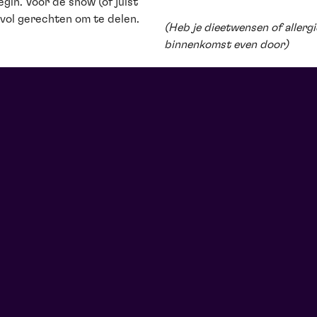
gin. Voor de show (of juist
l vol gerechten om te delen.
(Heb je dieetwensen of allerg
binnenkomst even door)