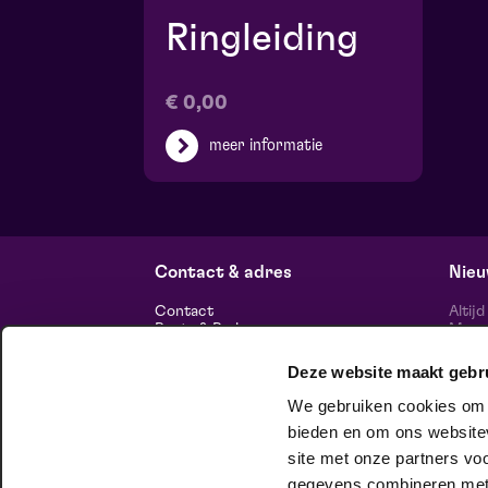
Ringleiding
€ 0,00
meer informatie
Contact & adres
Nieu
Contact
Altij
Route & Parkeren
Maasp
voor 
Deze website maakt gebr
Informatie
We gebruiken cookies om c
Over ons
Vacatures
bieden en om ons websitev
Theatertechniek
site met onze partners vo
Duurzaam ondernemen
volg
Privacy
gegevens combineren met a