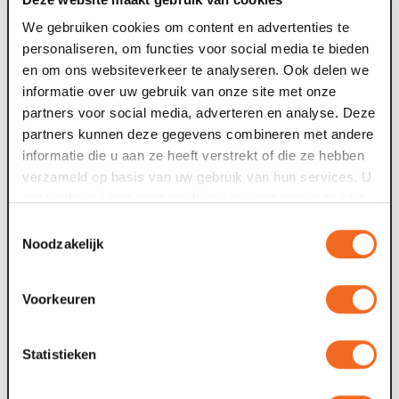
avonden lang in de set van...
g
We gebruiken cookies om content en advertenties te
personaliseren, om functies voor social media te bieden
09 jul. 2026
0
en om ons websiteverkeer te analyseren. Ook delen we
informatie over uw gebruik van onze site met onze
Voor tweede theaterseizoen op rij meer
partners voor social media, adverteren en analyse. Deze
dan 100.000 bezoekers
partners kunnen deze gegevens combineren met andere
informatie die u aan ze heeft verstrekt of die ze hebben
Maaspoort in Venlo heeft voor het theaterseizoen 2026-
verzameld op basis van uw gebruik van hun services. U
2027 de grens van 100.000 verkochte tickets bereikt. Het
gaat akkoord met onze cookies als u onze website blijft
O
gelukkige kaartje, nummer...
gebruiken.
s
Toestemmingsselectie
W
Noodzakelijk
24 jun. 2026
Voorkeuren
2
Keti Koti Venlo groeit door
Statistieken
Na een succesvolle eerste editie keert Keti Koti Venlo
terug met een uitgebreider programma. Van 23 juni tot en
met 1 juli 2026 staan in Venlo...