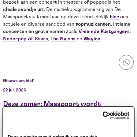
bezoek aan een concert in theaters of poppodia het
ideale avondje uit
. De muziekprogrammering van De
Maaspoort sluit mooi aan op deze trend. Bekijk
hier
ons
actuele en diverse aandbod van
topmuzikanten, intieme
concerten en grote namen
zoals
Vreemde Kostgangers
,
Nederpop All Stars
,
The Nylons
en
Waylon
.
Nieuws archief
22 jul. 2026
1
Deze zomer: Maaspoort wordt
televisiestudio
Van dinsdag 4 tot en met zaterdag 8 augustus gebeurt er
F
iets bijzonders in Maaspoort. BACKSTAGE verandert vijf
t
Deze website maakt gebruik van cookies