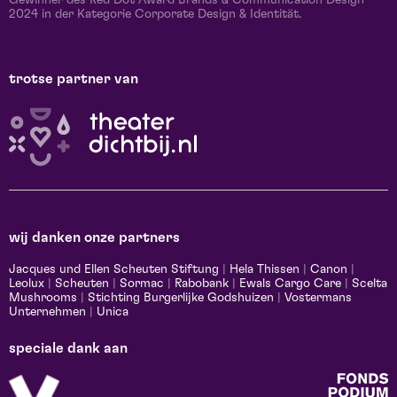
2024 in der Kategorie Corporate Design & Identität.
trotse partner van
wij danken onze partners
Jacques und Ellen Scheuten Stiftung
|
Hela Thissen
|
Canon
|
Leolux
|
Scheuten
|
Sormac
|
Rabobank
|
Ewals Cargo Care
|
Scelta
Mushrooms
|
Stichting Burgerlijke Godshuizen
|
Vostermans
Unternehmen
|
Unica
speciale dank aan