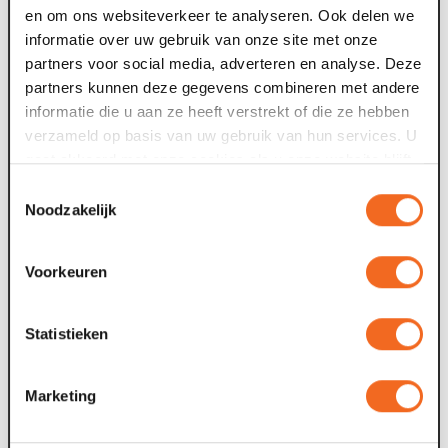
en om ons websiteverkeer te analyseren. Ook delen we
Keti Koti Venlo groeit door
A
informatie over uw gebruik van onze site met onze
R
partners voor social media, adverteren en analyse. Deze
Na een succesvolle eerste editie keert Keti Koti Venlo
p
partners kunnen deze gegevens combineren met andere
terug met een uitgebreider programma. Van 23 juni tot en
informatie die u aan ze heeft verstrekt of die ze hebben
met 1 juli 2026 staan in Venlo...
verzameld op basis van uw gebruik van hun services. U
2
gaat akkoord met onze cookies als u onze website blijft
23 dec. 2025
gebruiken.
Toestemmingsselectie
Noodzakelijk
Maaspoort munten verlengd!
I
1
De Maaspoort consumptiemunten blijven langer geldig.
Voorkeuren
a
Bezoekers kunnen de munten met geldigheidsdatum 31
december 2025 nog gebruiken...
Statistieken
Marketing