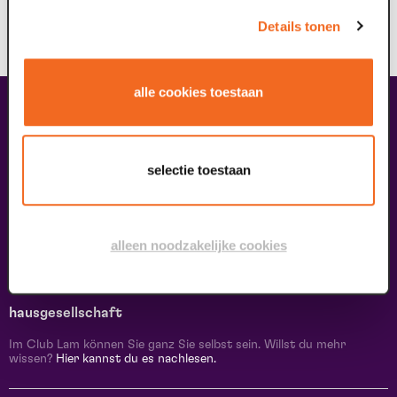
Details tonen
alle cookies toestaan
Kontakt & Adresse
Kontakt
Route & Parken
selectie toestaan
Informationen
Über uns
Freie Stellen
alleen noodzakelijke cookies
Theatertechnik
Nachhaltiges Unternehmen
Datenschutz
hausgesellschaft
Im Club Lam können Sie ganz Sie selbst sein. Willst du mehr
wissen?
Hier kannst du es nachlesen.