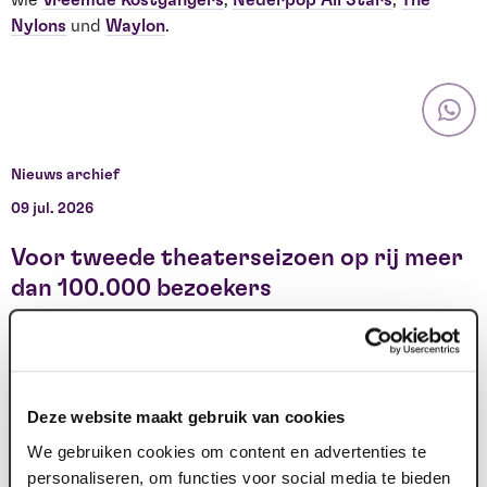
Nylons
und
Waylon
.
Nieuws archief
09 jul. 2026
2
Voor tweede theaterseizoen op rij meer
dan 100.000 bezoekers
A
P
Das Maaspoort in Venlo hat für die Theatersaison 2026–
e
2027 die Marke von 100.000 verkauften Eintrittskarten
erreicht. Das glückliche Ticket,...
Deze website maakt gebruik van cookies
2
We gebruiken cookies om content en advertenties te
24 jun. 2026
personaliseren, om functies voor social media te bieden