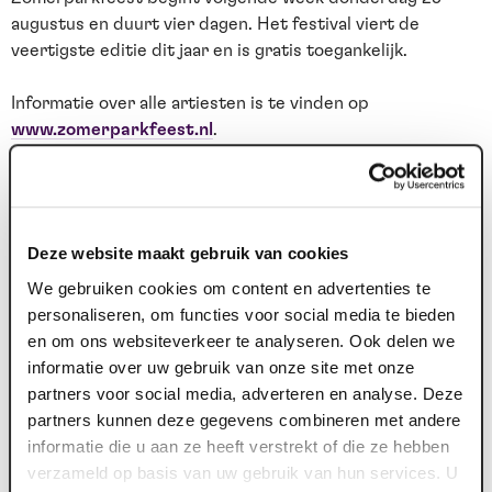
augustus en duurt vier dagen. Het festival viert de
veertigste editie dit jaar en is gratis toegankelijk.
Informatie over alle artiesten is te vinden op
www.zomerparkfeest.nl
.
Fotocredits: Joy van der Koelen/Aerialcam.nl
Deze website maakt gebruik van cookies
We gebruiken cookies om content en advertenties te
Nieuws archief
personaliseren, om functies voor social media te bieden
en om ons websiteverkeer te analyseren. Ook delen we
22 jul. 2026
1
informatie over uw gebruik van onze site met onze
Deze zomer: Maaspoort wordt
partners voor social media, adverteren en analyse. Deze
televisiestudio
partners kunnen deze gegevens combineren met andere
informatie die u aan ze heeft verstrekt of die ze hebben
Van dinsdag 4 tot en met zaterdag 8 augustus gebeurt er
F
verzameld op basis van uw gebruik van hun services. U