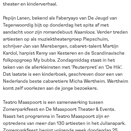
theater en kinderverhaal.
Pepijn Lanen, bekend als Faberyayo van De Jeugd van
Tegenwoordig bijt op donderdag het spits af met
aandacht voor zijn romandebuut
Naamloos
. Verder treden
artiesten op als muziektheatergroep Piepschuim,
schrijver Jan van Mersbergen, cabaret-talent Martijn
Kardol, harpist Remy van Kesteren en de Scandinavische
folkpopgroep My bubba. Zondagmiddag staat in het
teken van de allerkleinsten met ‘Peuterpret’ en ‘De Hik’.
Dat laatste is een kinderboek, geschreven door een van
Nederlands beste cabaretiers Micha Wertheim. Wertheim
komt zelf voorlezen aan de jonge bezoekers.
Teatro Maaspoort is een samenwerking tussen
Zomerparkfeest en De Maaspoort Theater & Events.
Naast het programma in Teatro Maaspoort zijn er
optredens van meer dan 130 artiesten in het Julianapark.
Zomerparkfeest begint volgende week donderdag 25