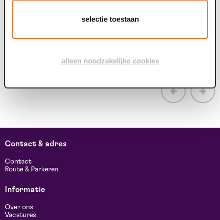
met 1 juli 2026 staan in Venlo...
E
selectie toestaan
H
b
alleen noodzakelijke cookies
Contact & adres
Contact
Route & Parkeren
Informatie
Over ons
Vacatures