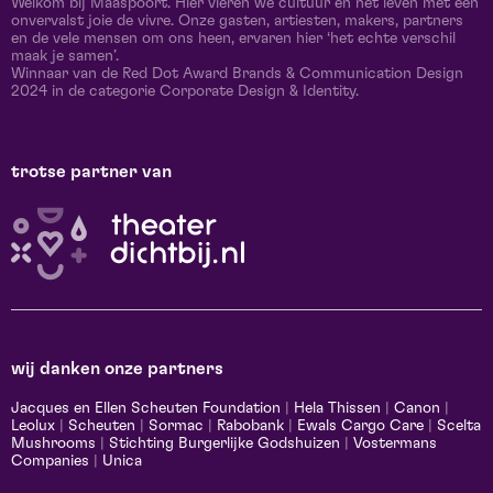
Welkom bij Maaspoort. Hier vieren we cultuur en het leven met een
onvervalst joie de vivre. Onze gasten, artiesten, makers, partners
en de vele mensen om ons heen, ervaren hier ‘het echte verschil
maak je samen’.
Winnaar van de Red Dot Award Brands & Communication Design
2024 in de categorie Corporate Design & Identity.
trotse partner van
wij danken onze partners
Jacques en Ellen Scheuten Foundation
|
Hela Thissen
|
Canon
|
Leolux
|
Scheuten
|
Sormac
|
Rabobank
|
Ewals Cargo Care
|
Scelta
Mushrooms
|
Stichting Burgerlijke Godshuizen
|
Vostermans
Companies
|
Unica