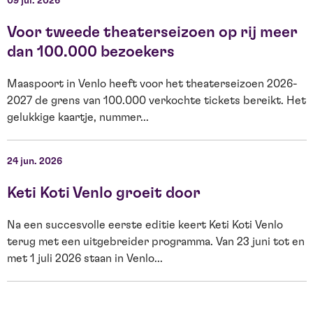
09 jul. 2026
0
Voor tweede theaterseizoen op rij meer
dan 100.000 bezoekers
Maaspoort in Venlo heeft voor het theaterseizoen 2026-
2027 de grens van 100.000 verkochte tickets bereikt. Het
O
gelukkige kaartje, nummer...
s
W
24 jun. 2026
2
Keti Koti Venlo groeit door
Na een succesvolle eerste editie keert Keti Koti Venlo
terug met een uitgebreider programma. Van 23 juni tot en
met 1 juli 2026 staan in Venlo...
E
H
b