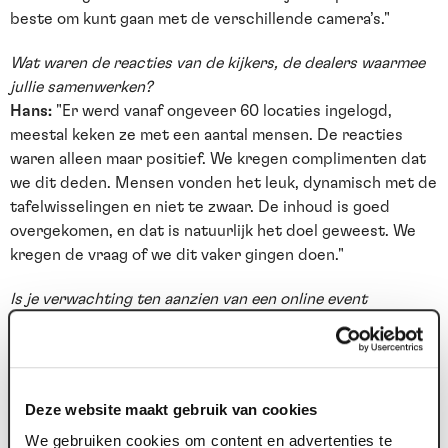
beste om kunt gaan met de verschillende camera’s."
Wat waren de reacties van de kijkers, de dealers waarmee
jullie samenwerken?
Hans:
"Er werd vanaf ongeveer 60 locaties ingelogd,
meestal keken ze met een aantal mensen. De reacties
waren alleen maar positief. We kregen complimenten dat
we dit deden. Mensen vonden het leuk, dynamisch met de
tafelwisselingen en niet te zwaar. De inhoud is goed
overgekomen, en dat is natuurlijk het doel geweest. We
kregen de vraag of we dit vaker gingen doen."
Is je verwachting ten aanzien van een online event
uitgekomen?
Hans:
"Absoluut! We wisten vooraf niet goed of de
presentatie van ons nieuws en de informatie die we
wilden delen zou werken op deze manier. Maar eigenlijk
Deze website maakt gebruik van cookies
was het fijner en beter dan vooraf gedacht. Vooral de
We gebruiken cookies om content en advertenties te
interactie en het contact met onze dealers voelde