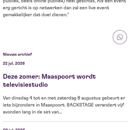
publiek, deels online publiek) heel geschikt. Als een event
erg gericht is op netwerken dan zal een live event
gemakkelijker dat doel dienen."
Nieuws archief
22 jul. 2026
1
Deze zomer: Maaspoort wordt
televisiestudio
Van dinsdag 4 tot en met zaterdag 8 augustus gebeurt er
F
iets bijzonders in Maaspoort. BACKSTAGE verandert vijf
t
avonden lang in de set van...
g