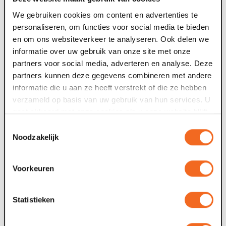
muziek geïnspireerd op de maan, verzorgd door het 20-
koppige strijkorkest Kamerata Zuid o.l.v. dirigent Frank
We gebruiken cookies om content en advertenties te
Adams. Het belooft een bijzondere beleving te worden
personaliseren, om functies voor social media te bieden
waarbij je zittend onder de sterrenhemel kunt mijmeren,
en om ons websiteverkeer te analyseren. Ook delen we
maar je bovenal kunt verwonderen over hoe prachtig en
informatie over uw gebruik van onze site met onze
bijzonder de maan is.
partners voor social media, adverteren en analyse. Deze
partners kunnen deze gegevens combineren met andere
informatie die u aan ze heeft verstrekt of die ze hebben
verzameld op basis van uw gebruik van hun services. U
gaat akkoord met onze cookies als u onze website blijft
gebruiken.
Toestemmingsselectie
Nieuws archief
Noodzakelijk
22 jul. 2026
1
Voorkeuren
Deze zomer: Maaspoort wordt
televisiestudio
Statistieken
Van dinsdag 4 tot en met zaterdag 8 augustus gebeurt er
F
iets bijzonders in Maaspoort. BACKSTAGE verandert vijf
t