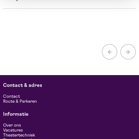
E
H
b
Contact & adres
Contact
Route & Parkeren
Informatie
Over ons
Vacatures
Theatertechniek