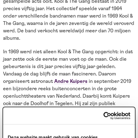
gesampelde acts ooit. Kool & The Gang bestaat in 2019
precies vijftig jaar. Het collectief speelde vanaf 1964
onder verschillende bandnamen maar werd in 1969 Kool &
The Gang, waarna in de jaren zeventig de wereld veroverd
werd. De band verkocht wereldwijd meer dan 70 miljoen
albums.
In 1969 werd niet alleen Kool & The Gang opgericht: in dat
jaar zette ook de eerste man voet op de maan. Ook die
gebeurtenis is dit jaar precies vijftig jaar geleden.
Vandaag de dag blijft de maan fascineren. Daarom
organiseert astronaut
Andre Kuipers
in september 2019
een bijzondere reeks buitenconcerten in de grote
openluchttheaters van Nederland. Daarbij komt Kuipers
ook naar de Doolhof in Tegelen. Hij zal zijn publiek
meenemen op een reis naar de maan.
Zijn boeiende verhalen worden ondersteund door
spectaculaire beelden en afgewisseld met klassieke
Deze website maakt gebruik van cookies