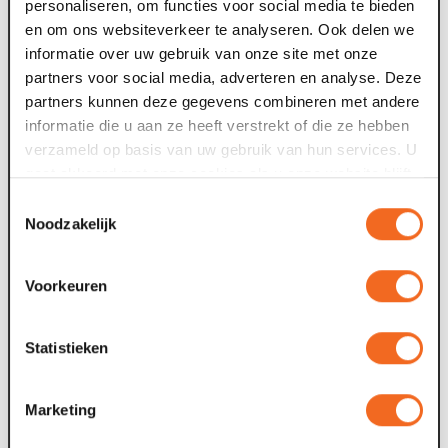
Erlebnis zu werden, bei dem man unter dem
personaliseren, om functies voor social media te bieden
Sternenhimmel sitzen und nachdenken kann, aber vor
en om ons websiteverkeer te analyseren. Ook delen we
allem staunen, wie schön und besonders der Mond ist.
informatie over uw gebruik van onze site met onze
partners voor social media, adverteren en analyse. Deze
partners kunnen deze gegevens combineren met andere
informatie die u aan ze heeft verstrekt of die ze hebben
verzameld op basis van uw gebruik van hun services. U
gaat akkoord met onze cookies als u onze website blijft
Nieuws archief
gebruiken.
Toestemmingsselectie
09 jul. 2026
2
Noodzakelijk
Voor tweede theaterseizoen op rij meer
Voorkeuren
dan 100.000 bezoekers
A
P
Das Maaspoort in Venlo hat für die Theatersaison 2026–
Statistieken
e
2027 die Marke von 100.000 verkauften Eintrittskarten
erreicht. Das glückliche Ticket,...
Marketing
2