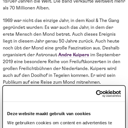
1970er Jahren die Welt. Die Band verkaufte weltweit mehr
als 70 Millionen Alben.
1969 war nicht das einzige Jahr, in dem Kool & The Gang
gegründet wurden: Es war auch das Jahr, in dem der
erste Mensch den Mond betrat. Auch dieses Ereignis
liegt in diesem Jahr genau 50 Jahre zurück. Auch heute
noch übt der Mond eine große Faszination aus. Deshalb
organisiert der Astronaut
Andre Kuipers
im September
2019 eine besondere Reihe von Freiluftkonzerten in den
großen Freilichtbühnen der Niederlande. Kuipers wird
auch auf den Doolhof in Tegelen kommen. Er wird sein
Publikum auf eine Reise zum Mond mitnehmen.
Seine faszinierenden Geschichten werden durch
spektakuläre Bilder untermalt und mit klassischer, vom
Mond inspirierter Musik untermalt, die vom 20-köpfigen
Deze website maakt gebruik van cookies
Streichorchester Kamerata Zuid unter der Leitung von
Frank Adams gespielt wird. Es verspricht ein besonderes
We gebruiken cookies om content en advertenties te