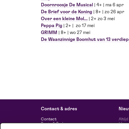
Doornroosje De Musical
| 4+ | ma 6 apr
De Brief voor de Koning
| 8+ | zo 26 apr
Over een kleine Mol…
| 2+ zo 3 mei
Peppa Pig
| 2+ | zo 17 mei
GRIMM
| 8+ | wo 27 mei
De Waanzinnige Boomhut van 13 verdiep
Contact & adres
Nieu
Contact
Altij
Route & Parkeren
Maasp
voor 