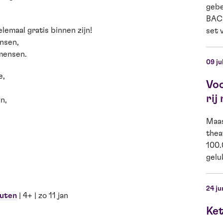
gebe
BACK
emaal gratis binnen zijn!
set v
ensen,
 mensen.
09 ju
e,
Vo
rij
n,
Maas
thea
100.
gelu
24 ju
auten
| 4+ | zo 11 jan
Ket