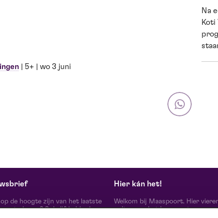
Na e
Koti
prog
staan
ingen
| 5+ | wo 3 juni
wsbrief
Hier kán het!
d op de hoogte zijn van het laatste
Welkom bij Maaspoort. Hier viere
oort nieuws? Schrijf je hier in
cultuur en het leven met een
onze nieuwsbrief.
onvervalst joie de vivre. Onze gas