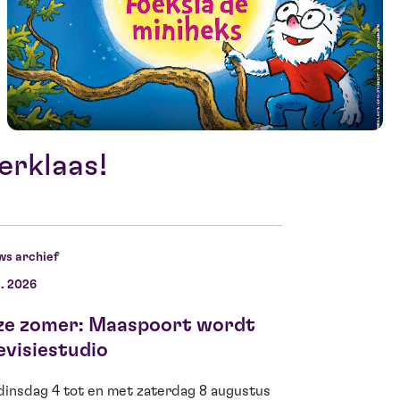
erklaas!
ws archief
l. 2026
11 jun. 2026
ze zomer: Maaspoort wordt
Ella Kamerbe
evisiestudio
voor Theo d’
dinsdag 4 tot en met zaterdag 8 augustus
Fantastisch nieuws