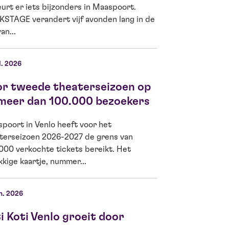
urt er iets bijzonders in Maaspoort.
Lam, theaterliefhe
STAGE verandert vijf avonden lang in de
Ella Kamerbeek is
an...
d’Or 2026...
l. 2026
04 jun. 2026
or tweede theaterseizoen op
Kiwanis Venlo
 meer dan 100.000 bezoekers
Jeugdfonds G
meer Venlose
poort in Venlo heeft voor het
theater
terseizoen 2026-2027 de grens van
000 verkochte tickets bereikt. Het
Op woensdag 3 jun
kkige kaartje, nummer...
Venlo Fides een sc
de schoolvoorstell
Boomhut...
n. 2026
i Koti Venlo groeit door
22 mei 2026