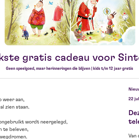
kste gratis cadeau voor Sint
Geen speelgoed, maar herinneringen die blijven | kids t/m 12 jaar gratis
Nieu
22 ju
o weer aan,
al zien staan.
De
tel
ongebruikt wordt neergelegd,
n te beleven,
Van 
n wegdromen.