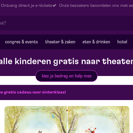
Ontvang direct je e-tickets
Onze bezoekers beoordelen ons met ee
congres & events
theater & zaken
eten & drinken
hotel
alle kinderen gratis naar theate
kies je bedrag en help mee
te gratis cadeau voor sinterklaas!