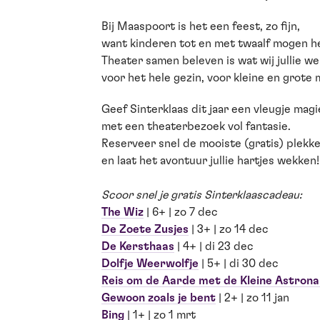
Bij Maaspoort is het een feest, zo fijn,
want kinderen tot en met twaalf mogen hel
Theater samen beleven is wat wij jullie w
voor het hele gezin, voor kleine en grote
Geef Sinterklaas dit jaar een vleugje magi
met een theaterbezoek vol fantasie.
Reserveer snel de mooiste (gratis) plekke
en laat het avontuur jullie hartjes wekken!
Scoor snel je gratis Sinterklaascadeau:
The Wiz
| 6+ | zo 7 dec
De Zoete Zusjes
| 3+ | zo 14 dec
De Kersthaas
| 4+ | di 23 dec
Dolfje Weerwolfje
| 5+ | di 30 dec
Reis om de Aarde met de Kleine Astron
Gewoon zoals je bent
| 2+ | zo 11 jan
Bing
| 1+ | zo 1 mrt