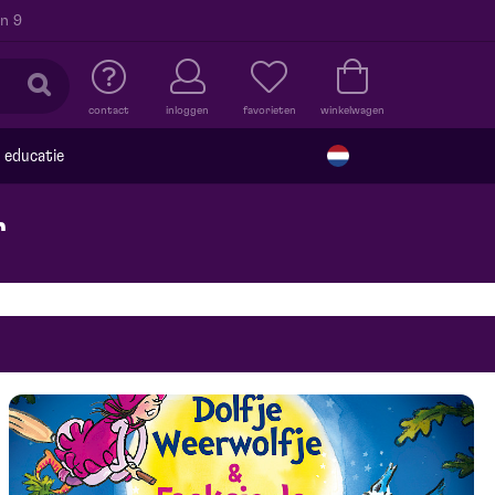
n 9
contact
inloggen
favorieten
winkelwagen
educatie
r