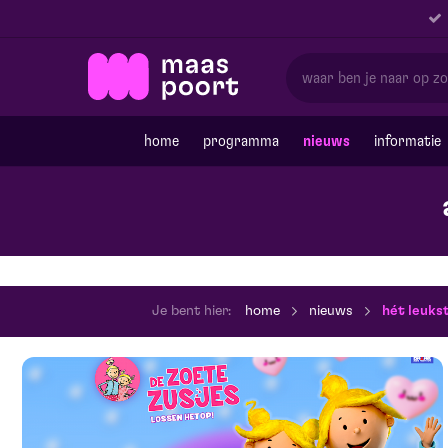
home
programma
nieuws
informatie
Je bent hier:
home
nieuws
hét leuks