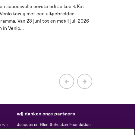
en succesvolle eerste editie keert Keti
Cultuur is me
 Venlo terug met een uitgebreider
wetenschappe
ramma. Van 23 juni tot en met 1 juli 2026
 in Venlo...
Een avond in de th
vermaken. Het houd
net als sporten. Dat
wij danken onze partners
n we
Jacques en Ellen Scheuten Foundation
|
Hela Thissen
|
Canon
|
Leolux
|
ten,
Scheuten
|
Sormac
|
Rabobank
|
Ewals