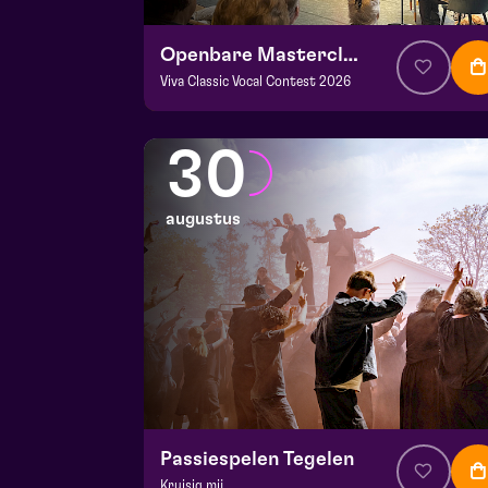
Openbare Masterclass
Viva Classic Vocal Contest 2026
v.a. € 0
|
Klassiek
Frans Boermans zaal
30
za 29 augustus 2026 | 14:00
augustus
Passiespelen Tegelen
Kruisig mij