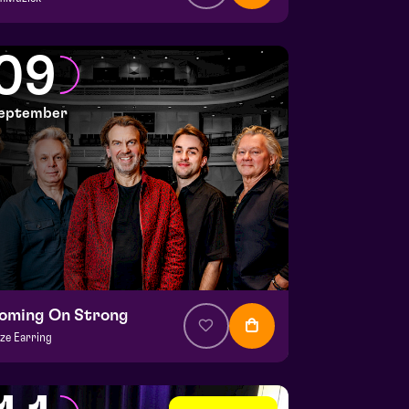
a. € 64,75
|
Klassiek
lianapark
09
 5 september 2026 | 16:30
eptember
oming On Strong
ze Earring
a. € 37,50
|
Muziek
la zaal