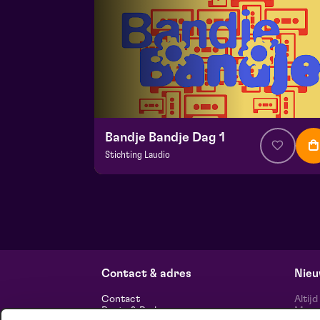
Bandje Bandje Dag 1
Stichting Laudio
v.a. € 10
|
Events
Maaspoort
za 12 september 2026 | 11:00
Contact & adres
Nieu
Contact
Altij
Route & Parkeren
Maasp