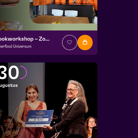
Kookworkshop – Zomer op je bord – Peel en Maas
lverfood Universum
a. € 30
|
Events
okstudio de Garde | Molenstraat 14b Helden
30
 26 augustus 2026 | 14:00
ugustus