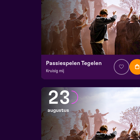
Passiespelen Tegelen
Kruisig mij
v.a. € 37
|
Muziektheater
De Doolhof | Tegelen
23
zo 9 augustus 2026 | 17:00
augustus