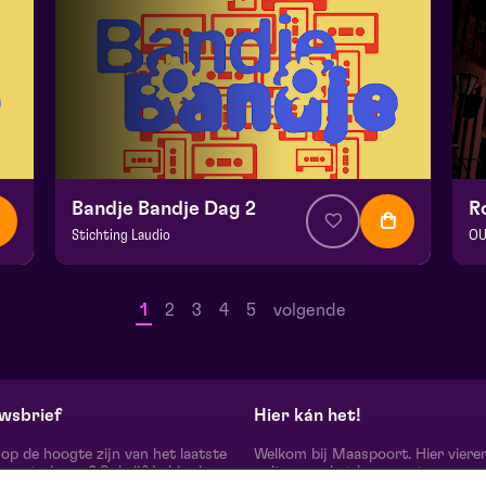
Bandje Bandje Dag 2
Stichting Laudio
OU
v.a. € 10
|
Events
v.a
Maaspoort
Ma
1
2
3
4
5
volgende
zo 13 september 2026 | 11:00
zo
wsbrief
Hier kán het!
d op de hoogte zijn van het laatste
Welkom bij Maaspoort. Hier viere
oort nieuws? Schrijf je hier in
cultuur en het leven met een