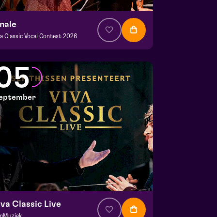
inale
va Classic Vocal Contest 2026
a. € 12,50
|
Klassiek
mani | Venlo
05
 30 augustus 2026 | 15:30
eptember
iva Classic Live
lmMuziek