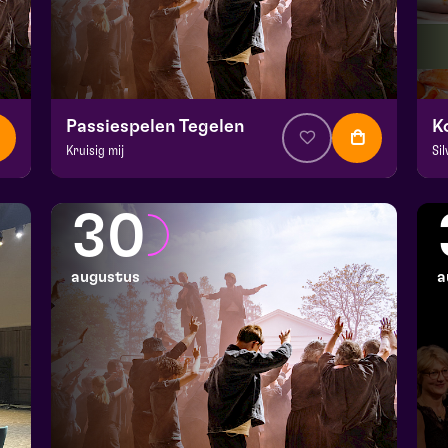
Passiespelen Tegelen
Kruisig mij
Si
v.a. € 37
|
Muziektheater
v.
De Doolhof | Tegelen
Ko
30
zo 23 augustus 2026 | 16:30
wo
augustus
a