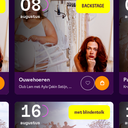
08
BACKSTAGE
augustus
a
Ouwehoeren
P
Club Lam met Ayla Çekin Satijn, Milan Sekeris, Dic van Duin, Jean-Baptiste Rey e.a.
Kr
v.a. € 5
|
Events
v.a
BACKSTAGE | Piet Kingma zaal
De
16
za 8 augustus 2026 | 20:15
zo
met blindentolk
augustus
a