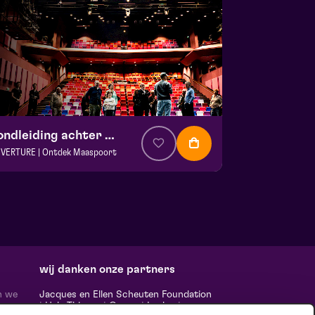
Rondleiding achter de schermen
VERTURE | Ontdek Maaspoort
. € 0
|
Events
aspoort
 13 september 2026 | 12:00
wij danken onze partners
n we
Jacques en Ellen Scheuten Foundation
|
Hela Thissen
|
Canon
|
Leolux
|