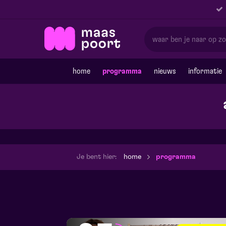
home
programma
nieuws
informatie
Je bent hier:
home
programma