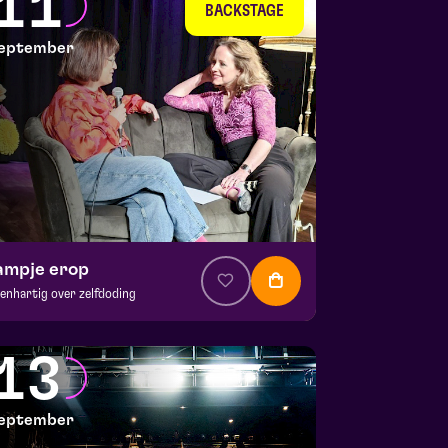
11
 9 september 2026 | 20:15
BACKSTAGE
eptember
ampje erop
enhartig over zelfdoding
. € 5
|
Theatercollege
CKSTAGE | Piet Kingma zaal
13
 11 september 2026 | 20:15
eptember