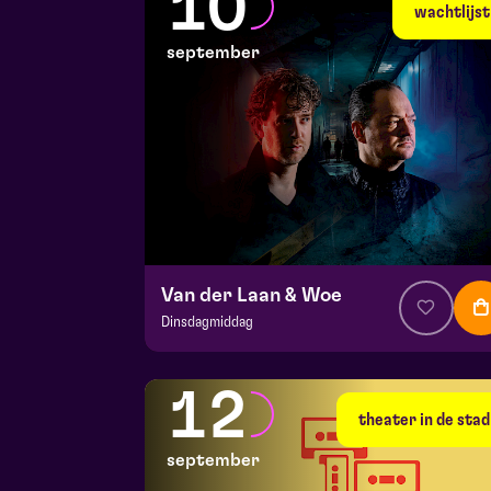
10
ma 7 september 2026 | 19:30
wachtlijst
september
Van der Laan & Woe
Dinsdagmiddag
v.a. € 29
|
Cabaret
Hela zaal
12
do 10 september 2026 | 20:15
theater in de stad
september