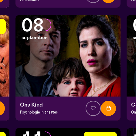
v.a. € 64,75
|
Klassiek
v.
Julianapark
Ju
08
vr 4 september 2026 | 16:30
za
september
s
Ons Kind
C
Psychologie in theater
On
v.a. € 39,95
|
Events
v.
Hela zaal
He