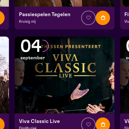
Passiespelen Tegelen
F
Kruisig mij
Vi
v.a. € 37
|
Muziektheater
v.
De Doolhof | Tegelen
Do
04
zo 30 augustus 2026 | 13:00
zo
september
s
Viva Classic Live
V
FilmMuziek
Fi