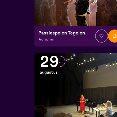
Passiespelen Tegelen
Kruisig mij
v.a. € 37
|
Muziektheater
De Doolhof | Tegelen
29
zo 23 augustus 2026 | 13:00
augustus