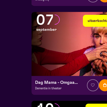
v.a. € 37
|
Muziektheater
De Doolhof | Tegelen
07
zo 30 augustus 2026 | 16:30
uitverkocht
september
Dag Mama - Omgaan met dementie
Dementie in theater
v.a. € 35,95
|
Events
Hela zaal