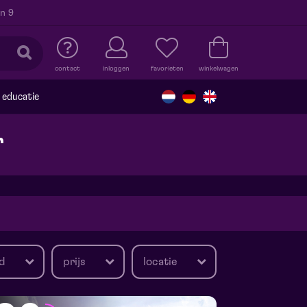
n 9
contact
inloggen
favorieten
winkelwagen
educatie
r
d
prijs
locatie