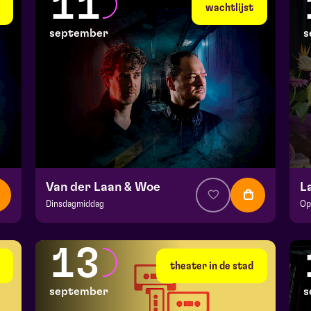
11
di 8 september 2026 | 19:30
wo
wachtlijst
september
s
Van der Laan & Woe
L
Dinsdagmiddag
Op
v.a. € 29
|
Cabaret
v.a
Hela zaal
BA
13
vr 11 september 2026 | 20:15
vr
theater in de stad
september
s