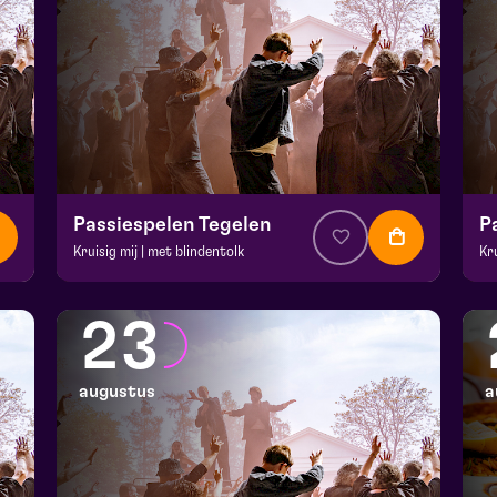
Passiespelen Tegelen
P
Kruisig mij | met blindentolk
Kr
v.a. € 37
|
Muziektheater
v.a
De Doolhof | Tegelen
De
23
zo 16 augustus 2026 | 13:00
zo
augustus
a