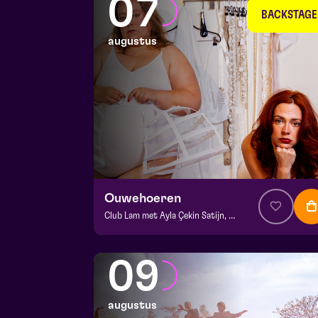
07
BACKSTAGE
augustus
Ouwehoeren
Club Lam met Ayla Çekin Satijn, Milan Sekeris, e.a.
v.a. € 5
|
Events
BACKSTAGE | Piet Kingma zaal
09
vr 7 augustus 2026 | 20:15
augustus