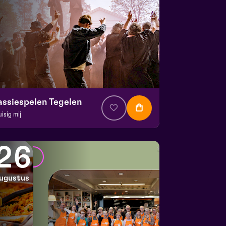
assiespelen Tegelen
uisig mij
. € 37
|
Muziektheater
 Doolhof | Tegelen
26
 16 augustus 2026 | 16:30
ugustus