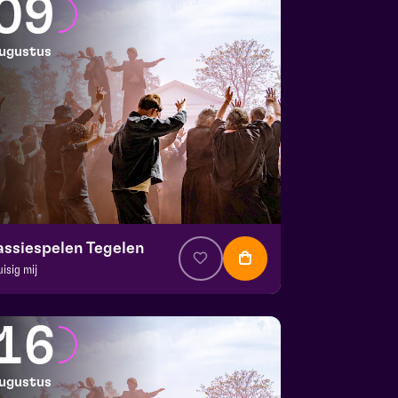
09
ugustus
assiespelen Tegelen
uisig mij
. € 37
|
Muziektheater
 Doolhof | Tegelen
16
 9 augustus 2026 | 13:00
ugustus