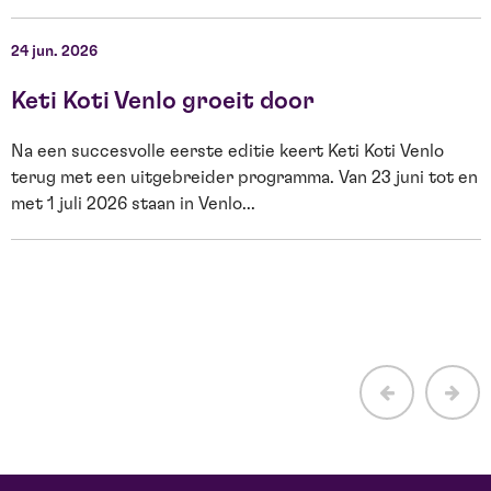
W
24 jun. 2026
2
Keti Koti Venlo groeit door
Na een succesvolle eerste editie keert Keti Koti Venlo
terug met een uitgebreider programma. Van 23 juni tot en
met 1 juli 2026 staan in Venlo...
E
H
b