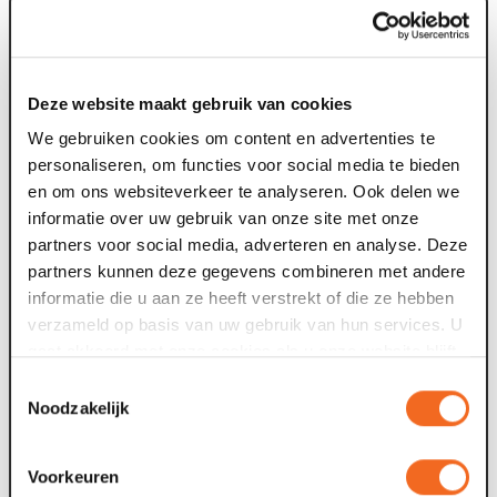
gebruikt. Op de avond zelf wordt u een plaats
toegewezen in de zaal.
Lees hier meer over de
theaterzalen.
Deze website maakt gebruik van cookies
De voorstelling
We gebruiken cookies om content en advertenties te
Voorstellingen duren korter dan normaal en hebben geen
personaliseren, om functies voor social media te bieden
pauze. De ticketprijs is daardoor in veel gevallen ook
en om ons websiteverkeer te analyseren. Ook delen we
lager.
informatie over uw gebruik van onze site met onze
partners voor social media, adverteren en analyse. Deze
Vroegboekkorting en acties
partners kunnen deze gegevens combineren met andere
Door een beperkte capaciteit in de theaterzalen vanwege
informatie die u aan ze heeft verstrekt of die ze hebben
de 1,5meter-maatregelen is het helaas niet mogelijk de
verzameld op basis van uw gebruik van hun services. U
vroegboekkorting of andere kortingsacties aan te bieden
gaat akkoord met onze cookies als u onze website blijft
voor theaterseizoen 2020-2021.
gebruiken.
Toestemmingsselectie
Noodzakelijk
Wat als ik klachten krijg?
Hoe graag wij u ook verwelkomen, verzoeken wij u niet
naar het theater te komen als u ziek bent. Ook niet als u
Voorkeuren
milde klachten heeft, zoals neusverkoudheid, loopneus,