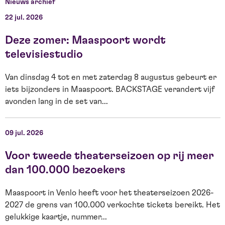
Nieuws archief
22 jul. 2026
1
Deze zomer: Maaspoort wordt
televisiestudio
Van dinsdag 4 tot en met zaterdag 8 augustus gebeurt er
F
iets bijzonders in Maaspoort. BACKSTAGE verandert vijf
t
avonden lang in de set van...
g
09 jul. 2026
0
Voor tweede theaterseizoen op rij meer
dan 100.000 bezoekers
Maaspoort in Venlo heeft voor het theaterseizoen 2026-
2027 de grens van 100.000 verkochte tickets bereikt. Het
O
gelukkige kaartje, nummer...
s