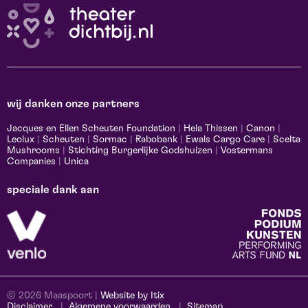
wij danken onze partners
Jacques en Ellen Scheuten Foundation
|
Hela Thissen
|
Canon
|
Leolux
|
Scheuten
|
Sormac
|
Rabobank
|
Ewals Cargo Care
|
Scelta
Mushrooms
|
Stichting Burgerlijke Godshuizen
|
Vostermans
Companies
|
Unica
speciale dank aan
© 2026 Maaspoort |
Website by Itix
Disclaimer
Algemene voorwaarden
Sitemap