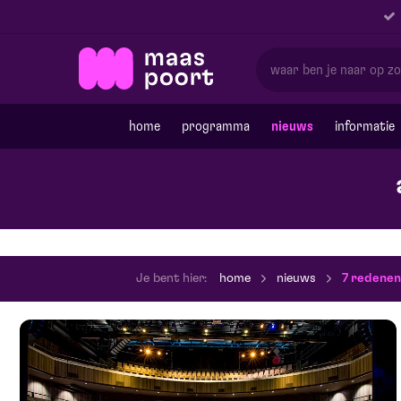
home
programma
nieuws
informatie
Je bent hier:
home
nieuws
7 redenen