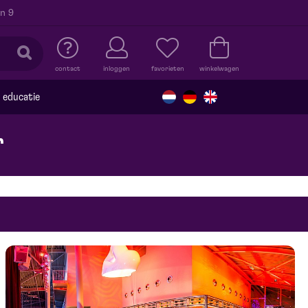
n 9
contact
inloggen
favorieten
winkelwagen
educatie
r