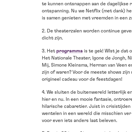
te kunnen ontsnappen aan de dagelijkse re
ontspanning. Nu we Netflix (met dank) h
is samen genieten met vreemden in een za
2. De theaterzalen worden continue geven
dicht zijn.
3. Het
programma
is te gek! WIst je dat
Het Nationale Theater, Igone de Jongh, Ni
Mij, Simone Kleinsma, Herman van Veen en
zijn of waren? Voor de meeste shows zijn
origineel cadeau voor de feestdagen!
4. We sluiten de buitenwereld letterlijk en
hier en nu. In een mooie fantasie, ontroe
hilarische cabaretier. Juist in crisistijd
wentelen in een wereld die misschien ver 
voor even iets anders laat beleven.