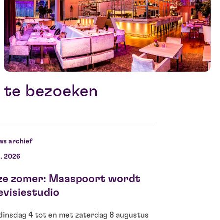
 te bezoeken
ws archief
l. 2026
11 jun. 2026
ze zomer: Maaspoort wordt
Ella Kamerbe
evisiestudio
voor Theo d’
dinsdag 4 tot en met zaterdag 8 augustus
Fantastisch nieuws