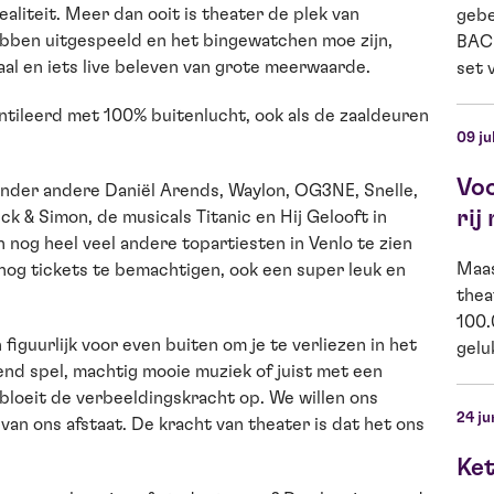
aliteit. Meer dan ooit is theater de plek van
gebe
ebben uitgespeeld en het bingewatchen moe zijn,
BACK
al en iets live beleven van grote meerwaarde.
set v
tileerd met 100% buitenlucht, ook als de zaaldeuren
09 ju
Vo
 onder andere Daniël Arends, Waylon, OG3NE, Snelle,
rij
ck & Simon, de musicals Titanic en Hij Gelooft in
 nog heel veel andere topartiesten in Venlo te zien
Maas
 nog tickets te bemachtigen, ook een super leuk en
thea
100.
 figuurlijk voor even buiten om je te verliezen in het
gelu
rend spel, machtig mooie muziek of juist met een
en bloeit de verbeeldingskracht op. We willen ons
24 ju
van ons afstaat. De kracht van theater is dat het ons
Ket