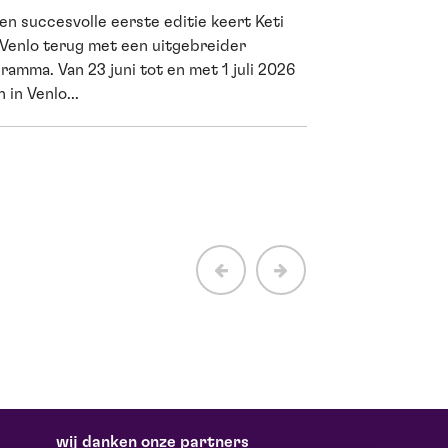
en succesvolle eerste editie keert Keti
Cultuur is me
 Venlo terug met een uitgebreider
wetenschappe
ramma. Van 23 juni tot en met 1 juli 2026
 in Venlo...
Een avond in de th
vermaken. Het houd
net als sporten. Dat
wij danken onze partners