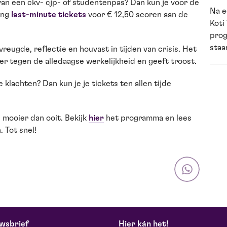
t van een ckv- cjp- of studentenpas? Dan kun je voor de
Na e
ang
last-minute tickets
voor € 12,50 scoren aan de
Koti
prog
staan
vreugde, reflectie en houvast in tijden van crisis. Het
er tegen de alledaagse werkelijkheid en geeft troost.
e klachten? Dan kun je je tickets ten allen tijde
s mooier dan ooit. Bekijk
hier
het programma en lees
 Tot snel!
wsbrief
Hier kán het!