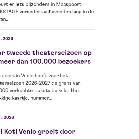
urt er iets bijzonders in Maaspoort.
Lam, theaterliefhe
STAGE verandert vijf avonden lang in de
Ella Kamerbeek is
an...
d’Or 2026...
l. 2026
04 jun. 2026
or tweede theaterseizoen op
Kiwanis Venlo
 meer dan 100.000 bezoekers
Jeugdfonds G
meer Venlose
poort in Venlo heeft voor het
theater
terseizoen 2026-2027 de grens van
000 verkochte tickets bereikt. Het
Op woensdag 3 jun
kkige kaartje, nummer...
Venlo Fides een sc
de schoolvoorstell
Boomhut...
n. 2026
i Koti Venlo groeit door
22 mei 2026