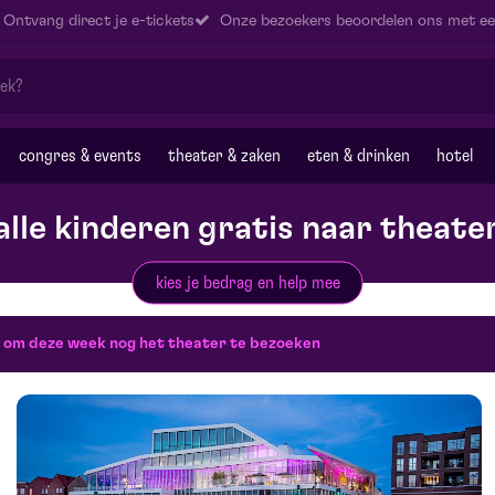
Ontvang direct je e-tickets
Onze bezoekers beoordelen ons met ee
congres & events
theater & zaken
eten & drinken
hotel
alle kinderen gratis naar theate
kies je bedrag en help mee
 om deze week nog het theater te bezoeken