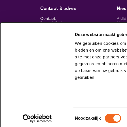
Contact & adres
Nieu
Contact
Altij
Route & Parkeren
Maasp
voor 
Deze website maakt gebr
Informatie
We gebruiken cookies om c
Over ons
Vacatures
bieden en om ons websitev
Theatertechniek
site met onze partners vo
Duurzaam ondernemen
volg
Privacy
gegevens combineren met a
op basis van uw gebruik v
huisgezelschap
gebruiken.
Bij Club Lam mag je onbeschaamd
jezelf zijn. Meer weten?
Check het hier.
Toestemmingsselectie
Noodzakelijk
© 2026 Maaspoort |
Website by Itix