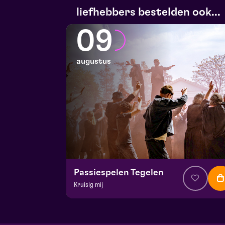
liefhebbers bestelden ook...
09
augustus
Passiespelen Tegelen
Kruisig mij
v.a. € 37,00
| Muziektheater
De Doolhof | Tegelen
zo 9 augustus 2026 | 17:00