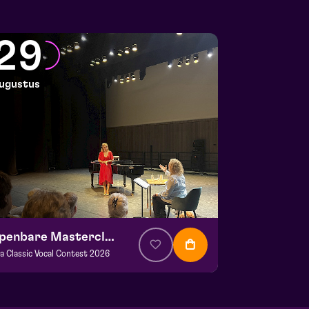
29
ugustus
Openbare Masterclass
va Classic Vocal Contest 2026
a. € 0,00
| Klassiek
ans Boermans zaal
 29 augustus 2026 | 14:00