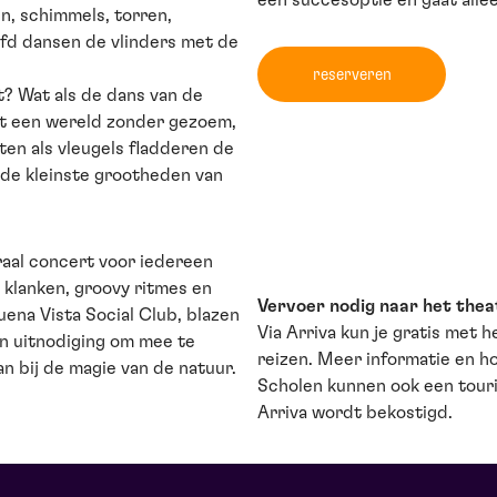
een succesoptie en gaat alle
n, schimmels, torren,
fd dansen de vlinders met de
reserveren
t? Wat als de dans van de
nkt een wereld zonder gezoem,
ten als vleugels fladderen de
 de kleinste grootheden van
atraal concert voor iedereen
 klanken, groovy ritmes en
Vervoer nodig naar het thea
ena Vista Social Club, blazen
Via Arriva kun je gratis met
en uitnodiging om mee te
reizen. Meer informatie en ho
an bij de magie van de natuur.
Scholen kunnen ook een touri
Arriva wordt bekostigd.