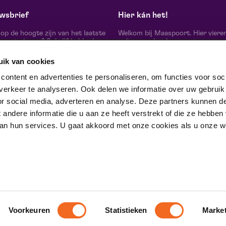
wsbrief
Hier kán het!
d op de hoogte zijn van het laatste
Welkom bij Maaspoort. Hier viere
oort nieuws? Schrijf je hier in
cultuur en het leven met een
onze nieuwsbrief.
onvervalst joie de vivre. Onze gas
artiesten, makers, partners en de 
uik van cookies
mensen om ons heen, ervaren hier
echte verschil maak je samen’.
schrijf je in
ontent en advertenties te personaliseren, om functies voor soci
Winnaar van de Red Dot Award B
erkeer te analyseren. Ook delen we informatie over uw gebruik
& Communication Design 2024 in
categorie Corporate Design & Iden
or social media, adverteren en analyse. Deze partners kunnen d
 ons op
ndere informatie die u aan ze heeft verstrekt of die ze hebben
an hun services. U gaat akkoord met onze cookies als u onze web
trotse partner van
Voorkeuren
Statistieken
Marke
D