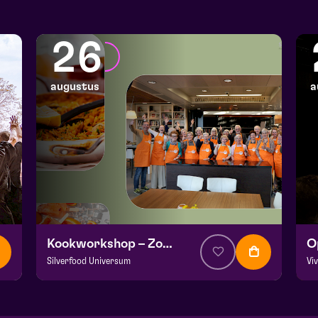
26
augustus
a
Kookworkshop – Zomer op je bord – Peel en Maas
Silverfood Universum
Vi
v.a. € 30,00
| Events
v.
Kookstudio de Garde | Molenstraat 14b Helden
Fr
wo 26 augustus 2026 | 14:00
za