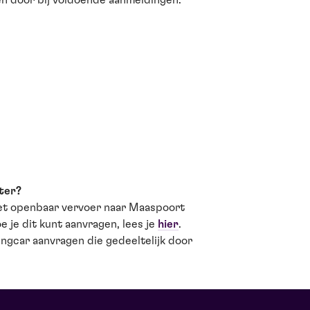
en door bij voldoende aanmeldingen.
ter?
 het openbaar vervoer naar Maaspoort
e je dit kunt aanvragen, lees je
hier
.
ngcar aanvragen die gedeeltelijk door