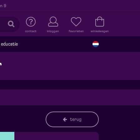
n 9
contact
inloggen
favorieten
winkelwagen
educatie
r
terug