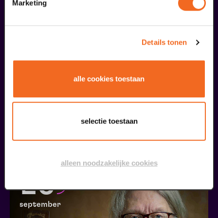
09
Marketing
september
Details tonen
alle cookies toestaan
Coming On Strong
selectie toestaan
Onze Earring
v.a. € 37,50
| Muziek
alleen noodzakelijke cookies
20
september