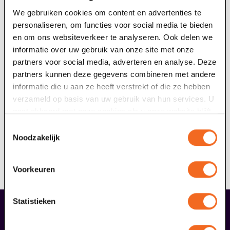
We gebruiken cookies om content en advertenties te
personaliseren, om functies voor social media te bieden
en om ons websiteverkeer te analyseren. Ook delen we
informatie over uw gebruik van onze site met onze
partners voor social media, adverteren en analyse. Deze
partners kunnen deze gegevens combineren met andere
informatie die u aan ze heeft verstrekt of die ze hebben
verzameld op basis van uw gebruik van hun services. U
gaat akkoord met onze cookies als u onze website blijft
gebruiken.
Toestemmingsselectie
Noodzakelijk
Voorkeuren
Statistieken
liefhebbers bestelden ook...