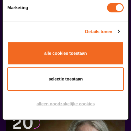
Marketing
09
september
Details tonen
alle cookies toestaan
selectie toestaan
Coming On Strong
Onze Earring
v.a. € 37,50
| Muziek
alleen noodzakelijke cookies
20