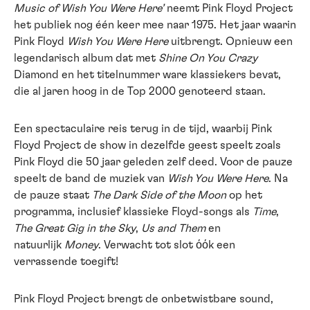
Music of Wish You Were Here’
neemt Pink Floyd Project
het publiek nog één keer mee naar 1975. Het jaar waarin
Pink Floyd
Wish You Were Here
uitbrengt. Opnieuw een
legendarisch album dat met
Shine On You Crazy
Diamond en het titelnummer ware klassiekers bevat,
die al jaren hoog in de Top 2000 genoteerd staan.
Een spectaculaire reis terug in de tijd, waarbij Pink
Floyd Project de show in dezelfde geest speelt zoals
Pink Floyd die 50 jaar geleden zelf deed. Voor de pauze
speelt de band de muziek van
Wish You Were Here
. Na
de pauze staat
The Dark Side of the Moon
op het
programma, inclusief klassieke Floyd-songs als
Time
,
The Great Gig in the Sky
,
Us and Them
en
natuurlijk
Money
. Verwacht tot slot όόk een
verrassende toegift!
Pink Floyd Project brengt de onbetwistbare sound,