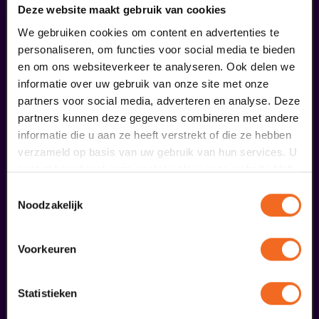
Deze website maakt gebruik van cookies
We gebruiken cookies om content en advertenties te
personaliseren, om functies voor social media te bieden
en om ons websiteverkeer te analyseren. Ook delen we
informatie over uw gebruik van onze site met onze
partners voor social media, adverteren en analyse. Deze
partners kunnen deze gegevens combineren met andere
informatie die u aan ze heeft verstrekt of die ze hebben
verzameld op basis van uw gebruik van hun services. U
gaat akkoord met onze cookies als u onze website blijft
gebruiken.
Begin bij SIN
Toestemmingsselectie
Noodzakelijk
€ 39,50
Voorkeuren
meer informatie
Statistieken
liefhebbers bestelden ook...