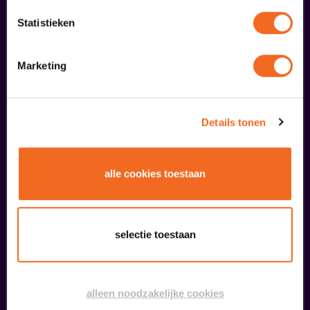
€ 39,50
Statistieken
meer informatie
Marketing
liefhebbers bestelden ook...
02
Details tonen
uitverkocht
oktober
alle cookies toestaan
selectie toestaan
Claudia de Breij
alleen noodzakelijke cookies