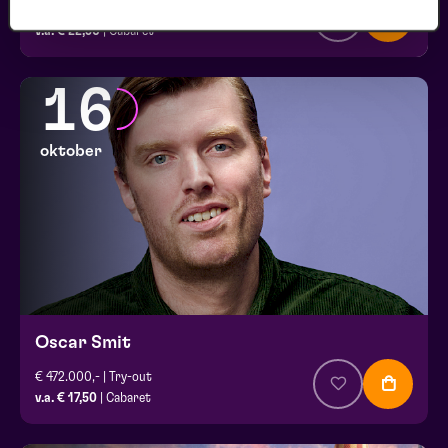
Oudejaarsconference 2026 | Try-out
v.a. € 22,50
| Cabaret
16
oktober
Oscar Smit
€ 472.000,- | Try-out
v.a. € 17,50
| Cabaret