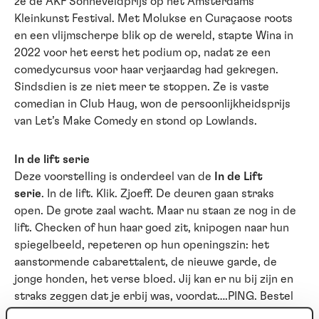
ze de AKF Sonneveldprijs op het Amsterdams
Kleinkunst Festival. Met Molukse en Curaçaose roots
en een vlijmscherpe blik op de wereld, stapte Wina in
2022 voor het eerst het podium op, nadat ze een
comedycursus voor haar verjaardag had gekregen.
Sindsdien is ze niet meer te stoppen. Ze is vaste
comedian in Club Haug, won de persoonlijkheidsprijs
van Let’s Make Comedy en stond op Lowlands.
In de lift serie
Deze voorstelling is onderdeel van de
In de Lift
serie
. In de lift. Klik. Zjoeff. De deuren gaan straks
open. De grote zaal wacht. Maar nu staan ze nog in de
lift. Checken of hun haar goed zit, knipogen naar hun
spiegelbeeld, repeteren op hun openingszin: het
aanstormende cabarettalent, de nieuwe garde, de
jonge honden, het verse bloed. Jij kan er nu bij zijn en
straks zeggen dat je erbij was, voordat….PING. Bestel
de serie
hier
.