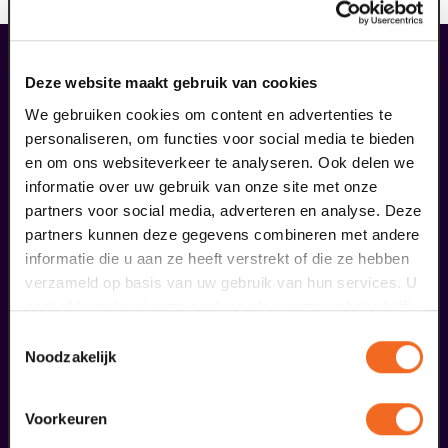
maak jouw bezoek compleet
Deze website maakt gebruik van cookies
We gebruiken cookies om content en advertenties te
personaliseren, om functies voor social media te bieden
en om ons websiteverkeer te analyseren. Ook delen we
informatie over uw gebruik van onze site met onze
partners voor social media, adverteren en analyse. Deze
partners kunnen deze gegevens combineren met andere
informatie die u aan ze heeft verstrekt of die ze hebben
verzameld op basis van uw gebruik van hun services. U
gaat akkoord met onze cookies als u onze website blijft
gebruiken.
Toestemmingsselectie
Noodzakelijk
Begin bij SIN
Voorkeuren