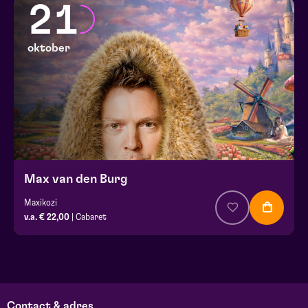
21
oktober
Max van den Burg
Maxikozi
v.a. € 22,00
| Cabaret
Contact & adres