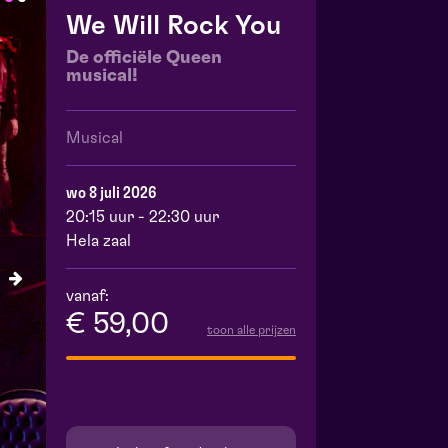
We Will Rock You
De officiële Queen
musical!
Musical
wo 8 juli 2026
20:15 uur - 22:30 uur
Hela zaal
vanaf:
€ 59,00
toon alle prijzen