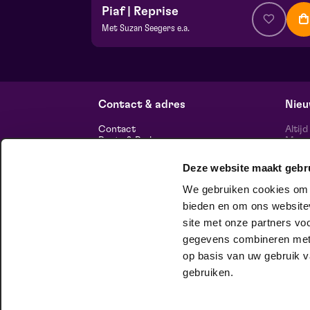
Piaf | Reprise
Met Suzan Seegers e.a.
v.a. € 39,50
| Musical
Hela zaal
za 24 oktober 2026 | 20:15
Contact & adres
Nieu
Contact
Altij
Route & Parkeren
Maasp
voor 
Deze website maakt gebr
Informatie
We gebruiken cookies om c
Over ons
Vacatures
bieden en om ons websitev
Theatertechniek
site met onze partners vo
Duurzaam ondernemen
volg
Privacy
gegevens combineren met a
op basis van uw gebruik v
huisgezelschap
gebruiken.
Bij Club Lam mag je onbeschaamd
jezelf zijn. Meer weten?
Check het hier.