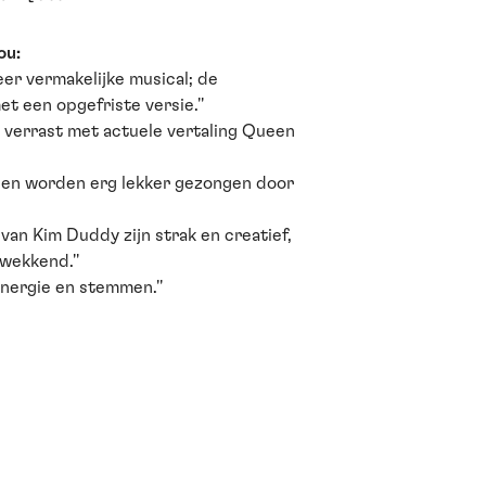
ou:
zeer vermakelijke musical; de
t een opgefriste versie.''
d verrast met actuele vertaling Queen
ueen worden erg lekker gezongen door
van Kim Duddy zijn strak en creatief,
wekkend.''
 energie en stemmen.''