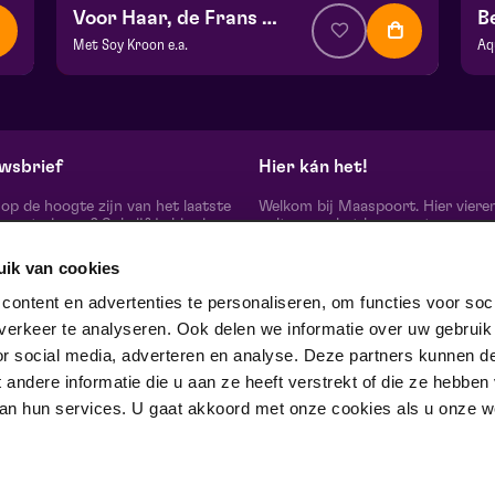
Voor Haar, de Frans Halsema Musical
B
Met Soy Kroon e.a.
Aq
v.a. € 44,50
| Musical
v.
Hela zaal
Th
za 31 oktober 2026 | 20:15
ma
wsbrief
Hier kán het!
d op de hoogte zijn van het laatste
Welkom bij Maaspoort. Hier viere
oort nieuws? Schrijf je hier in
cultuur en het leven met een
onze nieuwsbrief.
onvervalst joie de vivre. Onze gas
artiesten, makers, partners en de 
uik van cookies
mensen om ons heen, ervaren hier
echte verschil maak je samen’.
schrijf je in
ontent en advertenties te personaliseren, om functies voor soci
Winnaar van de Red Dot Award B
erkeer te analyseren. Ook delen we informatie over uw gebruik
& Communication Design 2024 in
categorie Corporate Design & Iden
or social media, adverteren en analyse. Deze partners kunnen d
 ons op
ndere informatie die u aan ze heeft verstrekt of die ze hebben
an hun services. U gaat akkoord met onze cookies als u onze web
trotse partner van