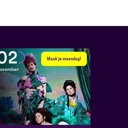
02
Maak je maandag!
ovember