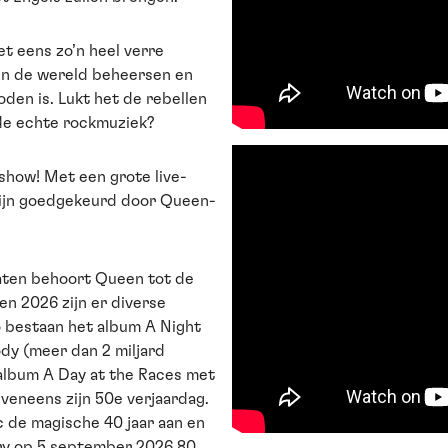
et eens zo’n heel verre
en de wereld beheersen en
den is. Lukt het de rebellen
de echte rockmuziek?
 show! Met een grote live-
zijn goedgekeurd door Queen-
aten behoort Queen tot de
en 2026 zijn er diverse
Zo bestaan het album A Night
dy (meer dan 2 miljard
 album A Day at the Races met
eneens zijn 50e verjaardag.
ic de magische 40 jaar aan en
ry op 5 september 2026 80