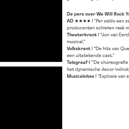
De pers over We Will Rock Y
AD
★★★★
I ''Per saldo een 
producenten schieten raak me
Theaterkrant
I “Jon van Eer
musical.”
Volkskrant
I “De hits van Q
een uitstekende cast.''
Telegraaf I ''
De choreografie 
het dynamische decor indruk
Musicalsites
I ''Explosie van