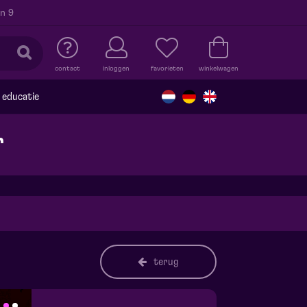
n 9
contact
inloggen
favorieten
winkelwagen
educatie
r
terug