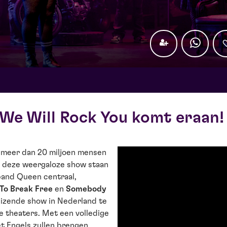
We Will Rock You komt eraan
 meer dan 20 miljoen mensen
In deze weergaloze show staan
band Queen centraal,
 To Break Free
en
Somebody
eizende show in Nederland te
e theaters. Met een volledige
t Engels zullen brengen.