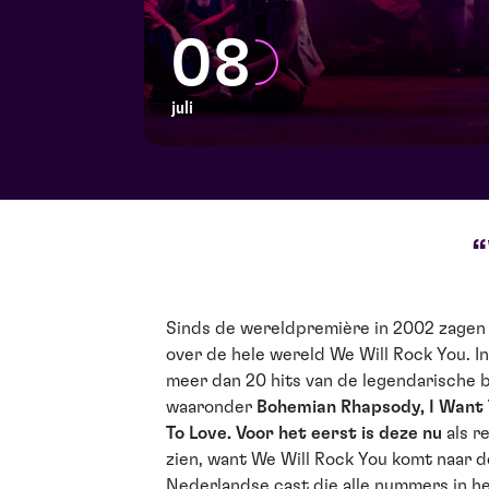
08
juli
Sinds de wereldpremière in 2002 zagen
over de hele wereld We Will Rock You. 
meer dan 20 hits van de legendarische 
waaronder
Bohemian Rhapsody, I Want
To Love. Voor het eerst is deze nu
als r
zien, want We Will Rock You komt naar d
Nederlandse cast die alle nummers in he