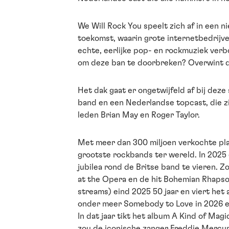
We Will Rock You speelt zich af in een ni
toekomst, waarin grote internetbedrijv
echte, eerlijke pop- en rockmuziek verbo
om deze ban te doorbreken? Overwint 
Het dak gaat er ongetwijfeld af bij deze
band en een Nederlandse topcast, die 
leden Brian May en Roger Taylor.
Met meer dan 300 miljoen verkochte pl
grootste rockbands ter wereld. In 2025 
jubilea rond de Britse band te vieren. 
at the Opera en de hit Bohemian Rhapso
streams) eind 2025 50 jaar en viert het
onder meer Somebody to Love in 2026 ev
In dat jaar tikt het album A Kind of Mag
zou de iconische zanger Freddie Mercu