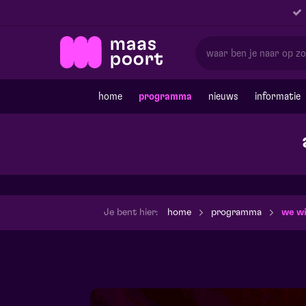
home
programma
nieuws
informatie
Je bent hier:
home
programma
we wi