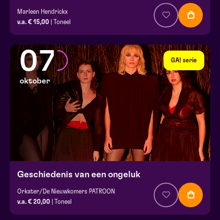
Marleen Hendrickx
v.a. € 15,00
| Toneel
07
GA! serie
oktober
Geschiedenis van een ongeluk
Orkater/De Nieuwkomers PATROON
v.a. € 20,00
| Toneel