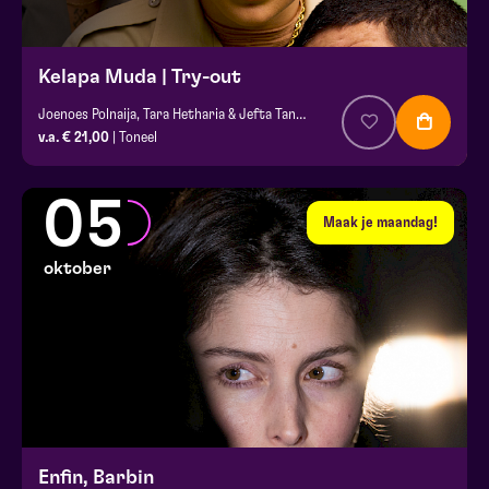
Kelapa Muda | Try-out
Joenoes Polnaija, Tara Hetharia & Jefta Tanate
v.a. € 21,00
| Toneel
05
Maak je maandag!
oktober
Enfin, Barbin