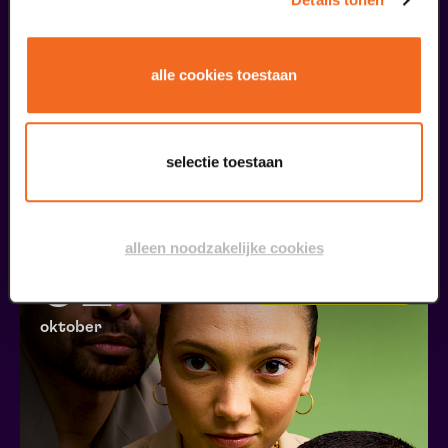
Begin bij SIN
alle cookies toestaan
€ 39,50
meer informatie
selectie toestaan
liefhebbers bestelden ook...
alleen noodzakelijke cookies
01
75 jaar Molukkers in NL
oktober