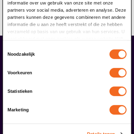
informatie over uw gebruik van onze site met onze
partners voor social media, adverteren en analyse. Deze
partners kunnen deze gegevens combineren met andere
Deze voorstelling wordt aanbevolen door
informatie die u aan ze heeft verstrekt of die ze hebben
missiepartner
SORMAC
.
verzameld op basis van uw gebruik van hun services. U
gaat akkoord met onze cookies als u onze website blijft
gebruiken.
Toestemmingsselectie
maak jouw bezoek compleet
Noodzakelijk
Voorkeuren
Statistieken
Marketing
Details tonen