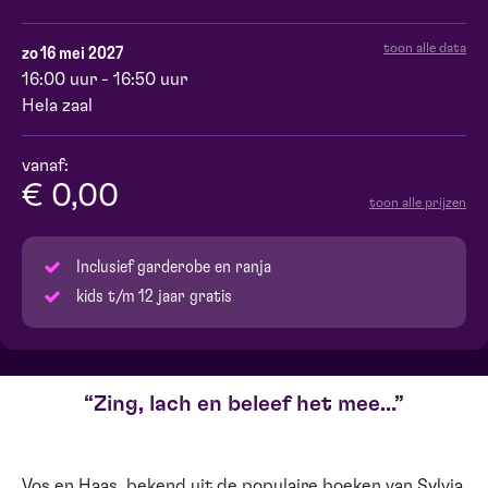
toon alle data
zo 16 mei 2027
16:00 uur - 16:50 uur
Hela zaal
vanaf:
€ 0,00
toon alle prijzen
Inclusief garderobe en ranja
kids t/m 12 jaar gratis
Zing, lach en beleef het mee…
Vos en Haas, bekend uit de populaire boeken van Sylvia