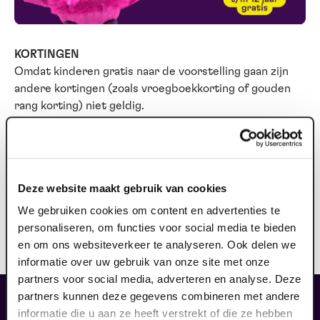
KORTINGEN
Omdat kinderen gratis naar de voorstelling gaan zijn
andere kortingen (zoals vroegboekkorting of gouden
rang korting) niet geldig.
Ook te zien op:
Deze website maakt gebruik van cookies
zondag 16 mei 2027
-
13.30 - 14.20 uur
We gebruiken cookies om content en advertenties te
kids gratis
vanaf: € 0,00
personaliseren, om functies voor social media te bieden
en om ons websiteverkeer te analyseren. Ook delen we
informatie over uw gebruik van onze site met onze
partners voor social media, adverteren en analyse. Deze
partners kunnen deze gegevens combineren met andere
maak jouw bezoek compleet
informatie die u aan ze heeft verstrekt of die ze hebben