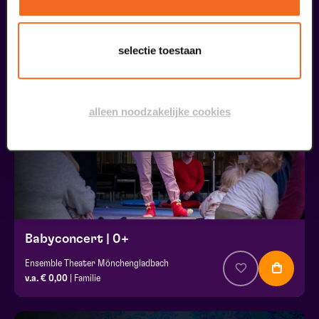
liefhebbers bestelden ook...
selectie toestaan
16
kids gratis
oktober
alleen noodzakelijke cookies
Babyconcert | 0+
Ensemble Theater Mönchengladbach
v.a. € 0,00
| Familie