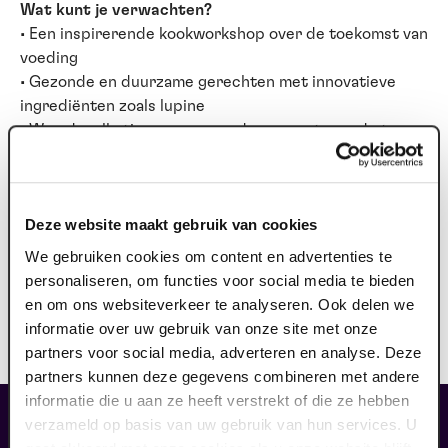
Wat kunt je verwachten?
• Een inspirerende kookworkshop over de toekomst van
voeding
• Gezonde en duurzame gerechten met innovatieve
ingrediënten zoals lupine
• Waardevolle tips over gezond en verantwoord eten
• Samen koken, leren en genieten in een prachtige
setting
Deze website maakt gebruik van cookies
Praktische informatie
We gebruiken cookies om content en advertenties te
Wanneer: Dinsdag 24 maart 2026 van 14:00 tot 18:00
personaliseren, om functies voor social media te bieden
uur
en om ons websiteverkeer te analyseren. Ook delen we
Waar: Kookstudio de garde, Molenstraat 14b, 5988 EP
informatie over uw gebruik van onze site met onze
Helden
partners voor social media, adverteren en analyse. Deze
Kosten: €30,- inclusief 3‑gangen menu
partners kunnen deze gegevens combineren met andere
informatie die u aan ze heeft verstrekt of die ze hebben
liefhebbers bestelden ook...
verzameld op basis van uw gebruik van hun services. U