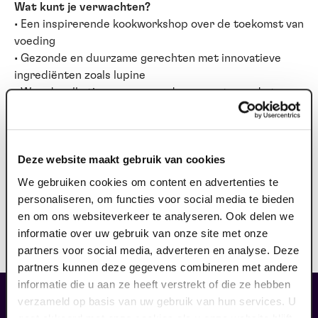
Wat kunt je verwachten?
• Een inspirerende kookworkshop over de toekomst van
voeding
• Gezonde en duurzame gerechten met innovatieve
ingrediënten zoals lupine
• Waardevolle tips over gezond en verantwoord eten
• Samen koken, leren en genieten in een prachtige
setting
Deze website maakt gebruik van cookies
Praktische informatie
We gebruiken cookies om content en advertenties te
Wanneer: Dinsdag 24 maart 2026 van 14:00 tot 18:00
personaliseren, om functies voor social media te bieden
uur
en om ons websiteverkeer te analyseren. Ook delen we
Waar: Kookstudio de garde, Molenstraat 14b, 5988 EP
informatie over uw gebruik van onze site met onze
Helden
partners voor social media, adverteren en analyse. Deze
Kosten: €30,- inclusief 3‑gangen menu
partners kunnen deze gegevens combineren met andere
informatie die u aan ze heeft verstrekt of die ze hebben
liefhebbers bestelden ook...
verzameld op basis van uw gebruik van hun services. U