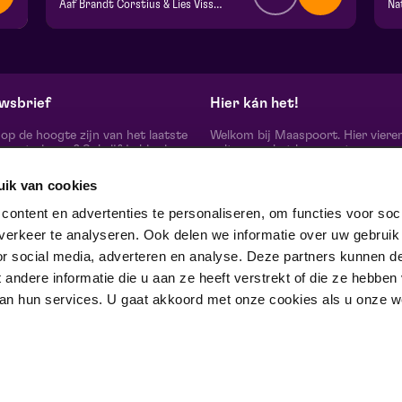
Aaf Brandt Corstius & Lies Visschedijk
Na
v.a. € 26,00
| Theatercollege
v.
Hela zaal
Do
za 17 oktober 2026 | 20:15
vr
wsbrief
Hier kán het!
d op de hoogte zijn van het laatste
Welkom bij Maaspoort. Hier viere
oort nieuws? Schrijf je hier in
cultuur en het leven met een
onze nieuwsbrief.
onvervalst joie de vivre. Onze gas
artiesten, makers, partners en de 
uik van cookies
mensen om ons heen, ervaren hier
echte verschil maak je samen’.
schrijf je in
ontent en advertenties te personaliseren, om functies voor soci
Winnaar van de Red Dot Award B
erkeer te analyseren. Ook delen we informatie over uw gebruik
& Communication Design 2024 in
categorie Corporate Design & Iden
or social media, adverteren en analyse. Deze partners kunnen d
 ons op
ndere informatie die u aan ze heeft verstrekt of die ze hebben
an hun services. U gaat akkoord met onze cookies als u onze web
trotse partner van