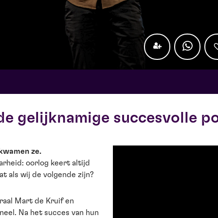
de gelijknamige succesvolle p
 kwamen ze.
heid: oorlog keert altijd
t als wij de volgende zijn?
aal Mart de Kruif en
oneel. Na het succes van hun