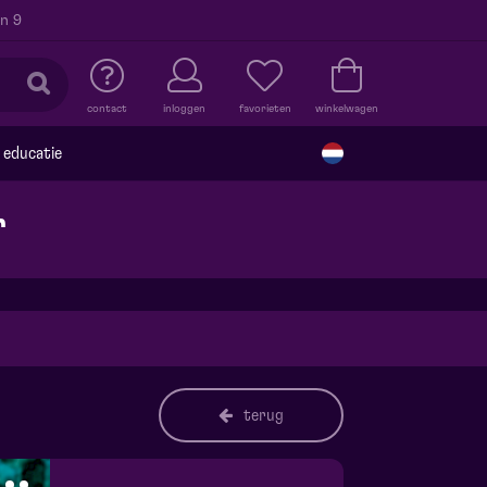
n 9
contact
inloggen
favorieten
winkelwagen
educatie
r
terug