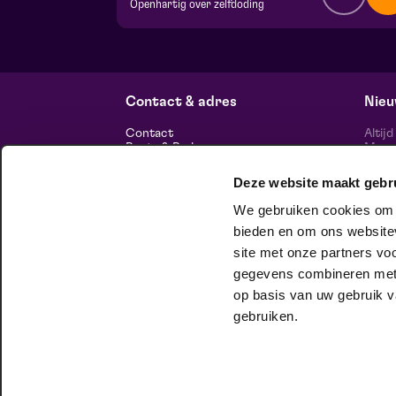
Openhartig over zelfdoding
v.a. € 5,00
| Theatercollege
BACKSTAGE | Piet Kingma zaal
vr 11 september 2026 | 20:15
Contact & adres
Nieu
Contact
Altij
Route & Parkeren
Maasp
voor 
Deze website maakt gebr
Informatie
We gebruiken cookies om c
Over ons
Vacatures
bieden en om ons websitev
Theatertechniek
site met onze partners vo
Duurzaam ondernemen
volg
Privacy
gegevens combineren met a
op basis van uw gebruik v
huisgezelschap
gebruiken.
Bij Club Lam mag je onbeschaamd
jezelf zijn. Meer weten?
Check het hier.