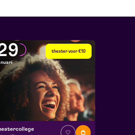
29
theater voor €10
anuari
heatercollege