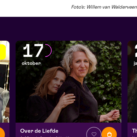
Foto's: Willem van Walderveen
17
oktober
j
Over de Liefde
T