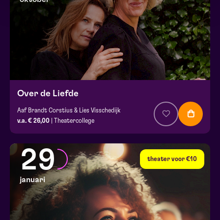
Over de Liefde
Aaf Brandt Corstius & Lies Visschedijk
v.a. € 26,00
| Theatercollege
29
theater voor €10
januari