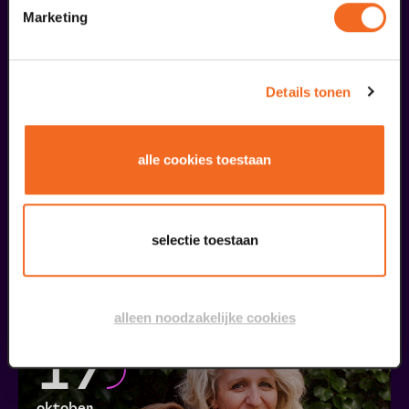
Marketing
11
BACKSTAGE
september
Details tonen
alle cookies toestaan
selectie toestaan
Lampje erop
Openhartig over zelfdoding
v.a. € 5,00
| Theatercollege
alleen noodzakelijke cookies
17
oktober