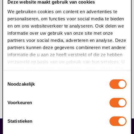
Deze website maakt gebruik van cookies
We gebruiken cookies om content en advertenties te
personaliseren, om functies voor social media te bieden
en om ons websiteverkeer te analyseren. Ook delen we
informatie over uw gebruik van onze site met onze
partners voor social media, adverteren en analyse. Deze
partners kunnen deze gegevens combineren met andere
informatie die u aan ze heeft verstrekt of die ze hebben
verzameld op basis van uw gebruik van hun services. U
gaat akkoord met onze cookies als u onze website blijft
gebruiken.
Toestemmingsselectie
Noodzakelijk
Voorkeuren
Foto's: Willem van Walderveen
Statistieken
liefhebbers bestelden ook...