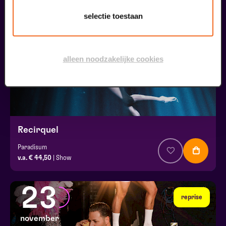
18
selectie toestaan
november
alleen noodzakelijke cookies
Recirquel
Paradisum
v.a. € 44,50
| Show
23
reprise
november