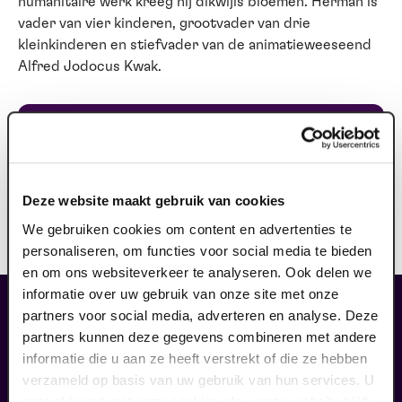
humanitaire werk kreeg hij dikwijls bloemen. Herman is
vader van vier kinderen, grootvader van drie
kleinkinderen en stiefvader van de animatieweeseend
Alfred Jodocus Kwak.
Ook te zien op:
donderdag 3 december 2026
-
20.15 uur
Deze website maakt gebruik van cookies
vanaf: € 46,50
We gebruiken cookies om content en advertenties te
personaliseren, om functies voor social media te bieden
en om ons websiteverkeer te analyseren. Ook delen we
informatie over uw gebruik van onze site met onze
partners voor social media, adverteren en analyse. Deze
maak jouw bezoek compleet
partners kunnen deze gegevens combineren met andere
informatie die u aan ze heeft verstrekt of die ze hebben
verzameld op basis van uw gebruik van hun services. U
gaat akkoord met onze cookies als u onze website blijft