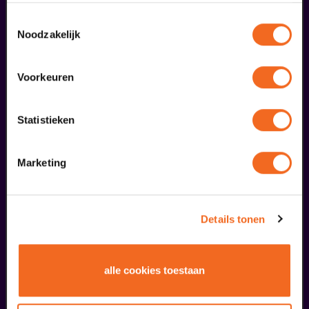
gebruiken.
Toestemmingsselectie
Noodzakelijk
Voorkeuren
Statistieken
Marketing
Begin bij SIN
€ 39,50
Details tonen
meer informatie
alle cookies toestaan
liefhebbers bestelden ook...