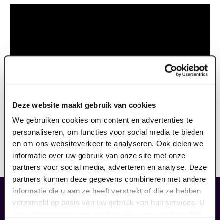
Deze website maakt gebruik van cookies
We gebruiken cookies om content en advertenties te
personaliseren, om functies voor social media te bieden
en om ons websiteverkeer te analyseren. Ook delen we
informatie over uw gebruik van onze site met onze
partners voor social media, adverteren en analyse. Deze
partners kunnen deze gegevens combineren met andere
informatie die u aan ze heeft verstrekt of die ze hebben
liefhebbers bestelden ook...
verzameld op basis van uw gebruik van hun services. U
gaat akkoord met onze cookies als u onze website blijft