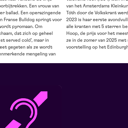
oorbijtrekken. Een vrouw van
van het Amsterdams Kleinkunst
er ballad. Een operazingende
Tóth door de Volkskrant wer
en Franse Bulldog springt voor
2023 is haar eerste avondvull
g wordt pyromaan. Om
alle kranten met 5 sterren b
lichaam, dat zich op geheel
Hoop, de prijs voor het mees
st served cold’, maar in
ze in de zomer van 2025 met 
eet gegeten als ze wordt
voorstelling op het Edinburgh
enmerkende mengeling van