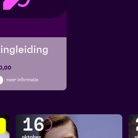
ingleiding
0,00
meer informatie
16
oktober
o