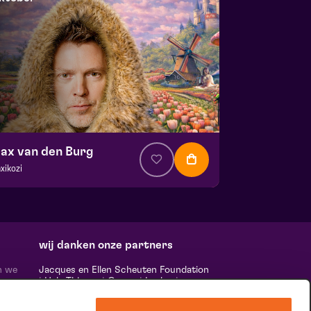
ax van den Burg
xikozi
a. € 22,00
| Cabaret
ans Boermans zaal
 21 oktober 2026 | 20:15
wij danken onze partners
n we
Jacques en Ellen Scheuten Foundation
|
Hela Thissen
|
Canon
|
Leolux
|
ten,
Scheuten
|
Sormac
|
Rabobank
|
Ewals
vele
Cargo Care
|
Scelta Mushrooms
|