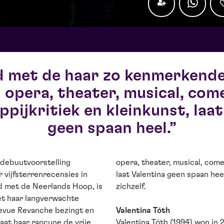
 met de haar zo kenmerkende
 opera, theater, musical, com
pijkritiek en kleinkunst, laat
geen spaan heel.
 debuutvoorstelling
kritiek en kleinkunst,
 vijfsterrenrecensies in
d. En al helemaal niet van
d met de Neerlands Hoop, is
zichzelf.
et haar langverwachte
Revue Revanche bezingt en
Valentina Tóth
aat haar rancune de vrije
Valentina Tóth (1994) won in 