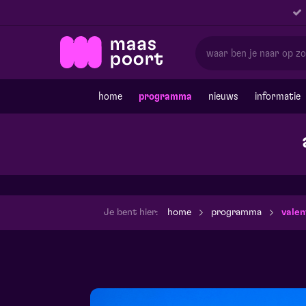
home
programma
nieuws
informatie
Je bent hier:
home
programma
valen