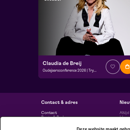
Claudia de Breij
Oudejaarsconference 2026 | Try-out
v.a. € 22,50
| Cabaret
Frans Boermans zaal
vr 2 oktober 2026 | 20:15
Contact & adres
Nieu
Contact
Altij
Route & Parkeren
Maasp
voor 
Deze website maakt gebr
Informatie