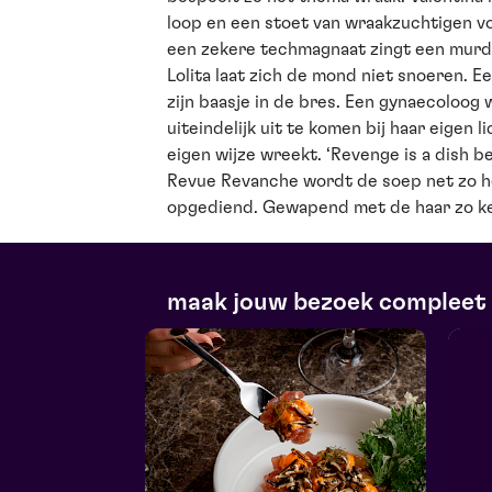
loop en een stoet van wraakzuchtigen v
een zekere techmagnaat zingt een murd
Lolita laat zich de mond niet snoeren. E
zijn baasje in de bres. Een gynaecoloo
uiteindelijk uit te komen bij haar eigen 
eigen wijze wreekt. ‘Revenge is a dish be
Revue Revanche wordt de soep net zo h
opgediend. Gewapend met de haar zo k
maak jouw bezoek compleet