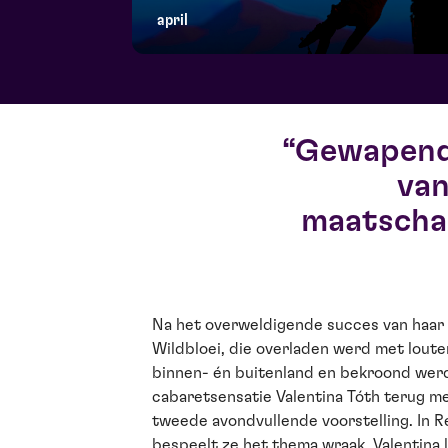
april
Gewapend
van
maatschap
Na het overweldigende succes van haar
opera, theater, musical, comedy, maatschappij
Wildbloei, die overladen werd met louter
laat Valentina geen spaan heel. Van nieman
binnen- én buitenland en bekroond wer
cabaretsensatie Valentina Tóth terug m
tweede avondvullende voorstelling. In 
bespeelt ze het thema wraak. Valentina l