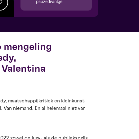
pauzedrankje
 mengeling
edy,
 Valentina
2022 zowel de jury- als de publieksprijs