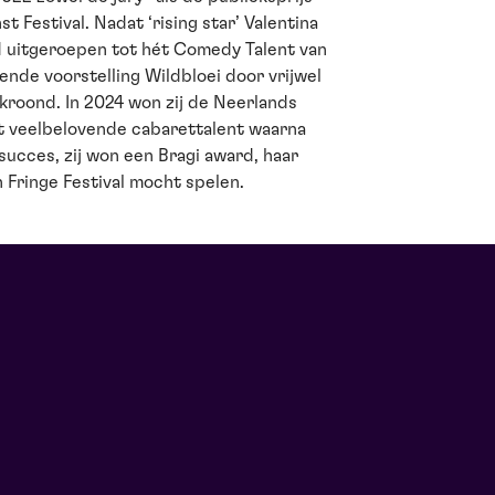
 Festival. Nadat ‘rising star’ Valentina
d uitgeroepen tot hét Comedy Talent van
ende voorstelling Wildbloei door vrijwel
ekroond. In 2024 won zij de Neerlands
t veelbelovende cabarettalent waarna
succes, zij won een Bragi award, haar
 Fringe Festival mocht spelen.