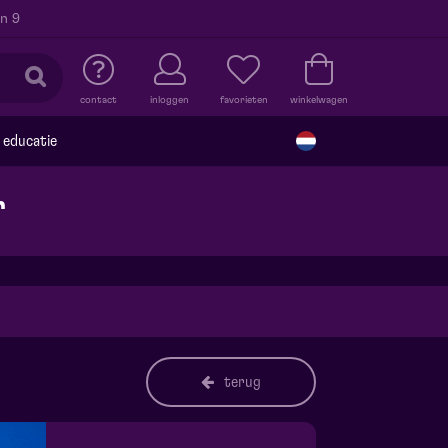
n 9
contact
inloggen
favorieten
winkelwagen
educatie
r
terug