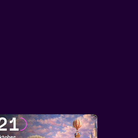
21
ktober