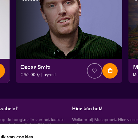
Oscar Smit
M
€ 472.000,- | Try-out
Ma
v.a. € 17,50
| Cabaret
v.
Theater De Garage | Venlo
Fr
vr 16 oktober 2026 | 20:15
wo
wsbrief
Hier kán het!
d op de hoogte zijn van het laatste
Welkom bij Maaspoort. Hier viere
oort nieuws? Schrijf je hier in
cultuur en het leven met een
onze nieuwsbrief.
onvervalst joie de vivre. Onze gas
artiesten, makers, partners en de 
uik van cookies