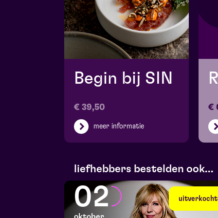
Begin bij SIN
R
€ 39,50
€ 
meer informatie
liefhebbers bestelden ook...
02
uitverkocht
oktober