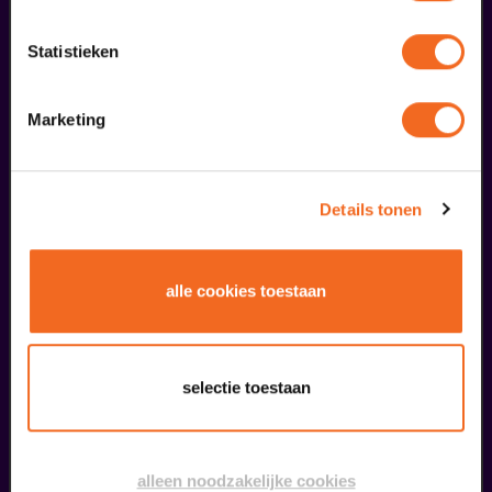
Openbare Masterclass
Viva Classic Vocal Contest 2026
Statistieken
v.a. € 0,00
| Klassiek
Marketing
30
augustus
Details tonen
alle cookies toestaan
selectie toestaan
Finale
Viva Classic Vocal Contest 2026
v.a. € 12,50
| Klassiek
alleen noodzakelijke cookies