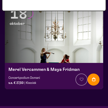
18
oktober
Merel Vercammen & Maya Fridman
Concertpodium Domani
v.a. € 27,50
| Klassiek