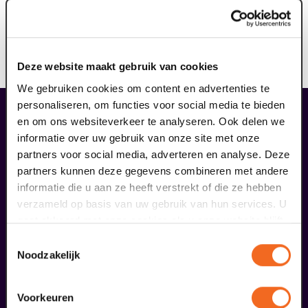
Domani, podium voor morgen!
Voorwaarden
Bij deze voorstelling is geen enkele korting geldig.
Deze website maakt gebruik van cookies
We gebruiken cookies om content en advertenties te
personaliseren, om functies voor social media te bieden
liefhebbers bestelden ook...
en om ons websiteverkeer te analyseren. Ook delen we
29
informatie over uw gebruik van onze site met onze
partners voor social media, adverteren en analyse. Deze
partners kunnen deze gegevens combineren met andere
augustus
informatie die u aan ze heeft verstrekt of die ze hebben
verzameld op basis van uw gebruik van hun services. U
gaat akkoord met onze cookies als u onze website blijft
gebruiken.
Toestemmingsselectie
Noodzakelijk
Voorkeuren