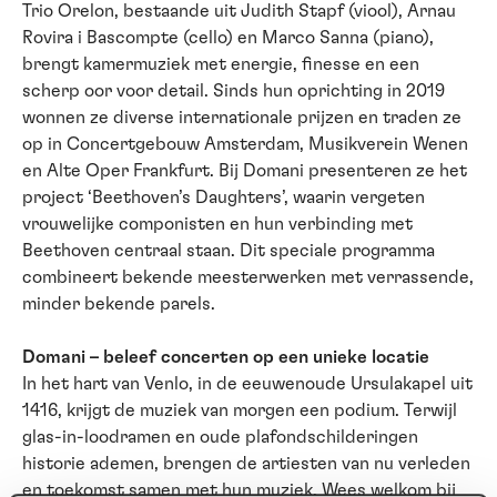
Trio Orelon, bestaande uit Judith Stapf (viool), Arnau
Rovira i Bascompte (cello) en Marco Sanna (piano),
brengt kamermuziek met energie, finesse en een
scherp oor voor detail. Sinds hun oprichting in 2019
wonnen ze diverse internationale prijzen en traden ze
op in Concertgebouw Amsterdam, Musikverein Wenen
en Alte Oper Frankfurt. Bij Domani presenteren ze het
project ‘Beethoven’s Daughters’, waarin vergeten
vrouwelijke componisten en hun verbinding met
Beethoven centraal staan. Dit speciale programma
combineert bekende meesterwerken met verrassende,
minder bekende parels.
Domani – beleef concerten op een unieke locatie
In het hart van Venlo, in de eeuwenoude Ursulakapel uit
1416, krijgt de muziek van morgen een podium. Terwijl
glas-in-loodramen en oude plafondschilderingen
historie ademen, brengen de artiesten van nu verleden
en toekomst samen met hun muziek. Wees welkom bij