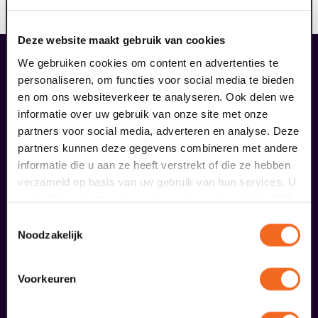
Bij deze voorstelling is geen enkele korting geldig.
Deze website maakt gebruik van cookies
liefhebbers bestelden ook...
We gebruiken cookies om content en advertenties te
personaliseren, om functies voor social media te bieden
09
en om ons websiteverkeer te analyseren. Ook delen we
informatie over uw gebruik van onze site met onze
september
partners voor social media, adverteren en analyse. Deze
partners kunnen deze gegevens combineren met andere
informatie die u aan ze heeft verstrekt of die ze hebben
verzameld op basis van uw gebruik van hun services. U
gaat akkoord met onze cookies als u onze website blijft
gebruiken.
Toestemmingsselectie
Noodzakelijk
Coming On Strong
Voorkeuren
Onze Earring
v.a. € 37,50
| Muziek