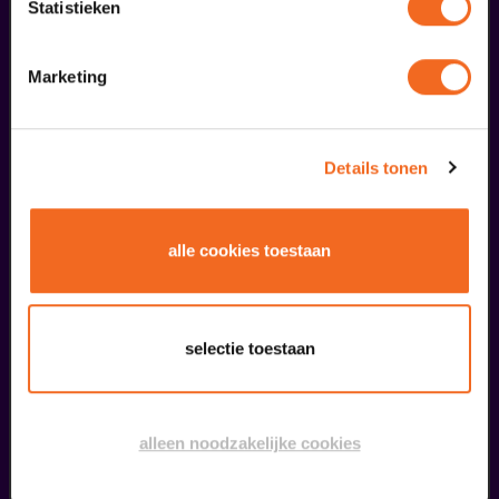
Statistieken
24
Marketing
september
Details tonen
alle cookies toestaan
Tangarine
selectie toestaan
Running in the Family II
v.a. € 27,00
| Muziek
alleen noodzakelijke cookies
14