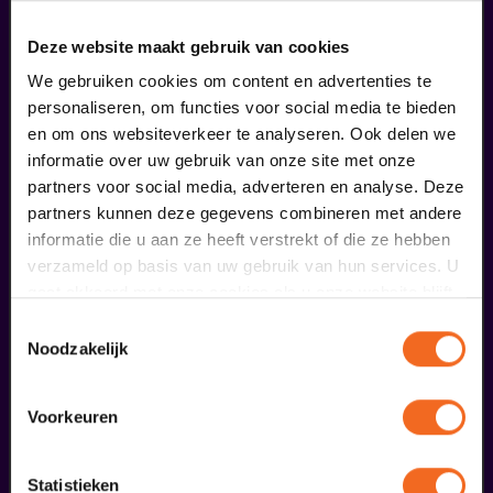
Deze website maakt gebruik van cookies
We gebruiken cookies om content en advertenties te
personaliseren, om functies voor social media te bieden
en om ons websiteverkeer te analyseren. Ook delen we
informatie over uw gebruik van onze site met onze
partners voor social media, adverteren en analyse. Deze
partners kunnen deze gegevens combineren met andere
informatie die u aan ze heeft verstrekt of die ze hebben
verzameld op basis van uw gebruik van hun services. U
gaat akkoord met onze cookies als u onze website blijft
gebruiken.
Toestemmingsselectie
Noodzakelijk
Begin bij SIN
€ 39,50
Voorkeuren
meer informatie
Statistieken